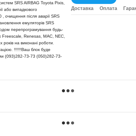
 систем SRS AIRBAG Toyota Pixis,
Доставка
Оплата
Гара
ії або випадкового
 , очищення після аварії SRS
становлення емуляторів SRS
етодом перепрограмування будь-
ах Freescale, Renesas, MAC, NEC,
х років на виконані роботи.
цією. !!!!!!Ваш блок буде
ми (093)282-73-73 (050)282-73-