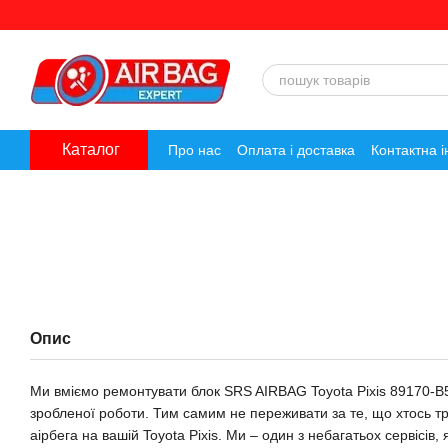
Перейти до основного контенту
Каталог
Про нас
Оплата і доставка
Контактна 
Опис
Ми вміємо ремонтувати блок SRS AIRBAG Toyota Pixis 89170
зробленої роботи. Тим самим не переживати за те, що хтось 
аірбега на вашій Toyota Pixis. Ми – один з небагатьох сервісів,