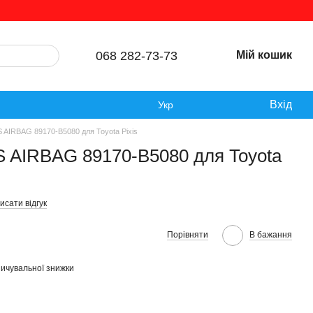
068 282-73-73
Мій кошик
Вхід
Укр
 AIRBAG 89170-B5080 для Toyota Pixis
S AIRBAG 89170-B5080 для Toyota
исати відгук
Порівняти
В бажання
ичувальної знижки