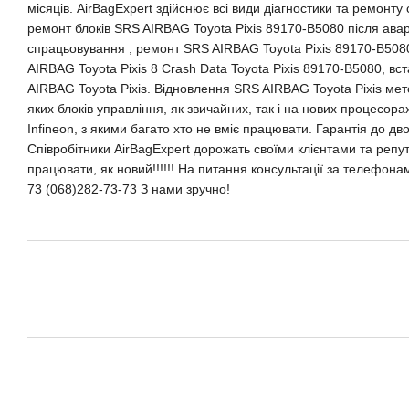
місяців. AirBagExpert здійснює всі види діагностики та ремонту
ремонт блоків SRS AIRBAG Toyota Pixis 89170-B5080 після авар
спрацьовування , ремонт SRS AIRBAG Toyota Pixis 89170-B5080
AIRBAG Toyota Pixis 8 Crash Data Toyota Pixis 89170-B5080, в
AIRBAG Toyota Pixis. Відновлення SRS AIRBAG Toyota Pixis м
яких блоків управління, як звичайних, так і на нових процесор
Infineon, з якими багато хто не вміє працювати. Гарантія до дво
Співробітники AirBagExpert дорожать своїми клієнтами та репута
працювати, як новий!!!!!! На питання консультації за телефона
73 (068)282-73-73 З нами зручно!