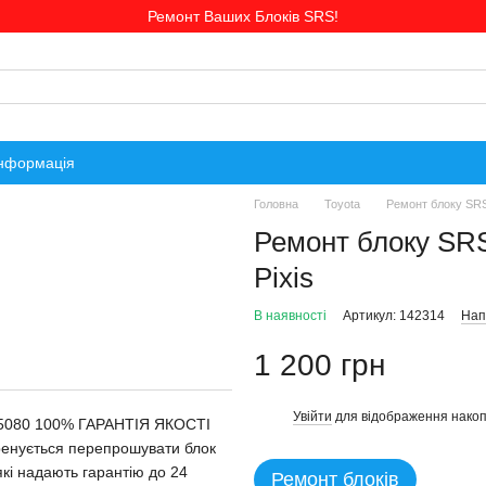
Ремонт Ваших Блоків SRS!
інформація
Головна
Toyota
Ремонт блоку SRS
Ремонт блоку SR
Pixis
В наявності
Артикул: 142314
Нап
1 200 грн
Увійти
для відображення накоп
%
-B5080 100% ГАРАНТІЯ ЯКОСТІ
тренується перепрошувати блок
 які надають гарантію до 24
Ремонт блоків