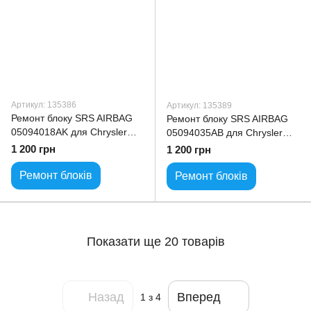
Артикул: 135386
Артикул: 135389
Ремонт блоку SRS AIRBAG
Ремонт блоку SRS AIRBAG
05094018AK для Chrysler
05094035AB для Chrysler
Voyager
Voyager
1 200 грн
1 200 грн
Ремонт блоків
Ремонт блоків
Показати ще 20 товарів
Назад
Вперед
1
з 4