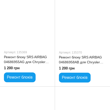
Артикул: 135369
Артикул: 135370
Ремонт блоку SRS AIRBAG
Ремонт блоку SRS AIRBAG
04686955AG для Chrysler
04686958AB для Chrysler
Pacifica
Pacifica
1 200 грн
1 200 грн
Ремонт блоків
Ремонт блоків