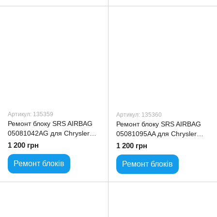
Артикул: 135359
Артикул: 135360
Ремонт блоку SRS AIRBAG
Ремонт блоку SRS AIRBAG
05081042AG для Chrysler
05081095AA для Chrysler
300C
300C
1 200 грн
1 200 грн
Ремонт блоків
Ремонт блоків