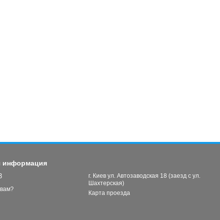
я информация
3
г. Киев ул. Автозаводская 18 (заезд с ул.
Шахтерская)
 вам?
Карта проезда