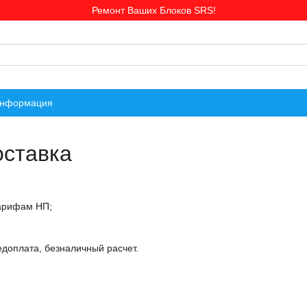
Ремонт Ваших Блоков SRS!
информация
оставка
тарифам НП;
едоплата, безналичный расчет.