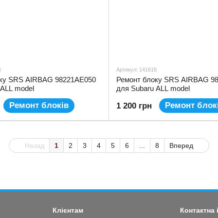
6
Артикул: 141618
оку SRS AIRBAG 98221AE050
Ремонт блоку SRS AIRBAG 9
 ALL model
для Subaru ALL model
Ремонт блоків
Ремонт блок
1 200 грн
Назад
1
2
3
4
5
6
...
8
Вперед
Клієнтам
Контактна