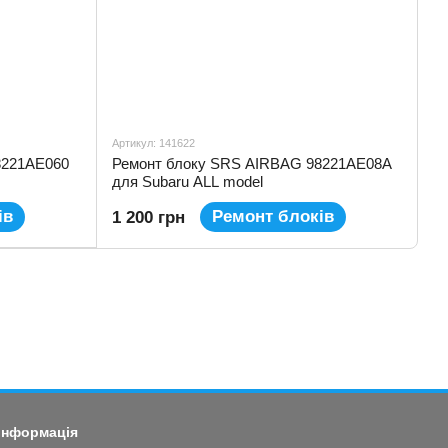
Артикул: 141622
8221AE060
Ремонт блоку SRS AIRBAG 98221AE08A
для Subaru ALL model
ів
Ремонт блоків
1 200 грн
 інформація