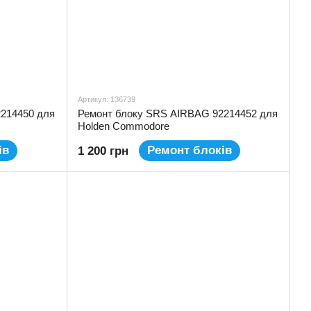
Артикул: 136739
214450 для
Ремонт блоку SRS AIRBAG 92214452 для
Holden Commodore
ів
Ремонт блоків
1 200 грн