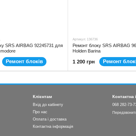
1
Артикул: 136736
ку SRS AIRBAG 92245731 для
Ремонт блоку SRS AIRBAG 96
mmodore
Holden Barina
Ремонт блоків
Ремонт блок
1 200 грн
Клієнтам
Контактна
Вхід до кабінету
068 282-73-7
Про нас
Передзвонит
Оплата і доставка
Контактна інформація