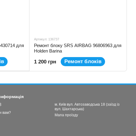
Артикул: 136737
430714 для
Ремонт блоку SRS AIRBAG 96806963 для
Holden Barina
ів
Ремонт блоків
1 200 грн
 інформація
3
м. Київ вул. Автозаводська 18 (заїзд із
вул. Шахтарська)
и вам?
Мапа проїзду