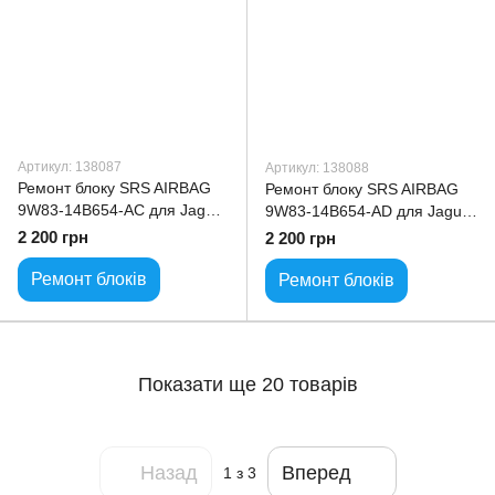
Артикул: 138087
Артикул: 138088
Ремонт блоку SRS AIRBAG
Ремонт блоку SRS AIRBAG
9W83-14B654-AC для Jaguar
9W83-14B654-AD для Jaguar
XK
XK
2 200 грн
2 200 грн
Ремонт блоків
Ремонт блоків
Показати ще 20 товарів
Назад
Вперед
1
з 3