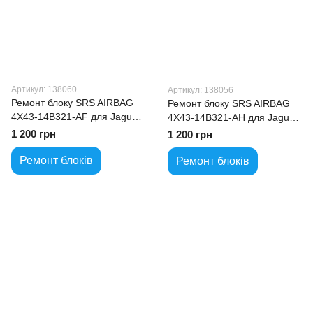
Артикул: 138060
Артикул: 138056
Ремонт блоку SRS AIRBAG
Ремонт блоку SRS AIRBAG
4X43-14B321-AF для Jaguar
4X43-14B321-AH для Jaguar
X-Type
S-Type
1 200 грн
1 200 грн
Ремонт блоків
Ремонт блоків