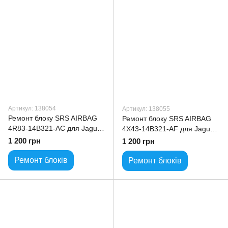
Артикул: 138054
Артикул: 138055
Ремонт блоку SRS AIRBAG
Ремонт блоку SRS AIRBAG
4R83-14B321-AC для Jaguar
4X43-14B321-AF для Jaguar
S-Type
S-Type
1 200 грн
1 200 грн
Ремонт блоків
Ремонт блоків