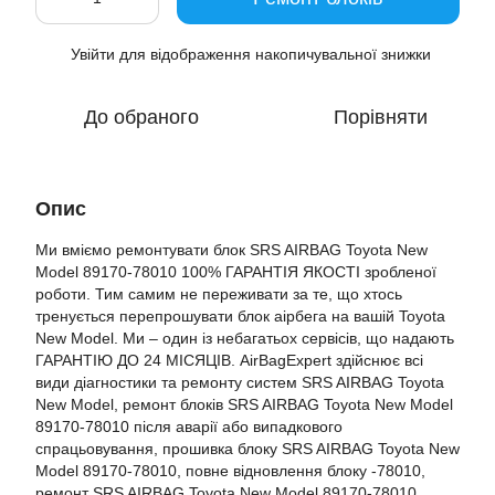
Увійти
для відображення накопичувальної знижки
%
До обраного
Порівняти
Опис
Ми вміємо ремонтувати блок SRS AIRBAG Toyota New
Model 89170-78010 100% ГАРАНТІЯ ЯКОСТІ зробленої
роботи. Тим самим не переживати за те, що хтось
тренується перепрошувати блок аірбега на вашій Toyota
New Model. Ми – один із небагатьох сервісів, що надають
ГАРАНТІЮ ДО 24 МІСЯЦІВ. AirBagExpert здійснює всі
види діагностики та ремонту систем SRS AIRBAG Toyota
New Model, ремонт блоків SRS AIRBAG Toyota New Model
89170-78010 після аварії або випадкового
спрацьовування, прошивка блоку SRS AIRBAG Toyota New
Model 89170-78010, повне відновлення блоку -78010,
ремонт SRS AIRBAG Toyota New Model 89170-78010,