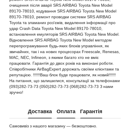
очищення після аварії SRS AIRBAG Toyota New Model
89170-78010, кодування SRS AIRBAG Toyota New Model
89170-78010, ремонт проводки системи SRS AIRBAG
Toyota та зламаних роз'ємів, видалення інформації про
удар Crash Data Toyota New Model 89170-78010,
встановлення емуляторів SRS AIRBAG Toyota New Model.
Відновлення SRS AIRBAG Toyota New Model методом
перепрограмування будь-яких блоків управління, як
звичайних, так і на нових процесорах Freescale, Renesas,
MAC, NEC, Infineon, з якими багато хто не вміє
працювати. Гарантія до двох років на виконані роботи.
Співробітники AirBagExpert дорожать своїми клієнтами та
репутацією. !!!!!!Ваш блок буде працювати, як новий!!!!!!
На питання, що залишилися, консультації за телефонами
(093)282-73-73 (050)282-73-73 (068)282-73-73 З нами
зручно!
Доставка
Оплата
Гарантія
Самовивіз з нашого магазину — безкоштовно.