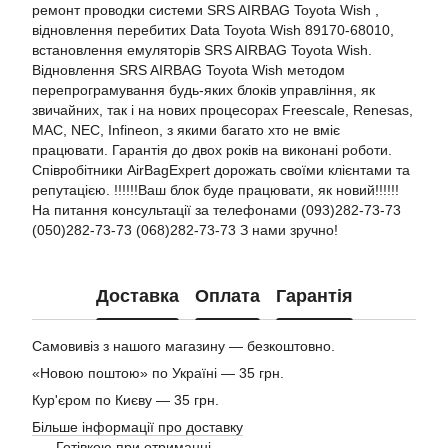
ремонт проводки системи SRS AIRBAG Toyota Wish ,
відновлення перебитих Data Toyota Wish 89170-68010,
встановлення емуляторів SRS AIRBAG Toyota Wish.
Відновлення SRS AIRBAG Toyota Wish методом
перепрограмування будь-яких блоків управління, як
звичайних, так і на нових процесорах Freescale, Renesas,
MAC, NEC, Infineon, з якими багато хто не вміє
працювати. Гарантія до двох років на виконані роботи.
Співробітники AirBagExpert дорожать своїми клієнтами та
репутацією. !!!!!!Ваш блок буде працювати, як новий!!!!!!
На питання консультації за телефонами (093)282-73-73
(050)282-73-73 (068)282-73-73 З нами зручно!
Доставка
Оплата
Гарантія
Самовивіз з нашого магазину — безкоштовно.
«Новою поштою» по Україні — 35 грн.
Кур'єром по Києву — 35 грн.
Більше інформації про доставку
Готівкою при отриманні