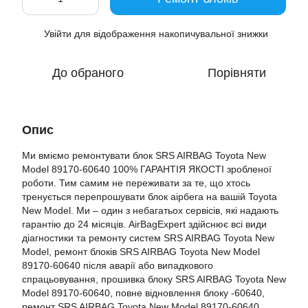
Увійти
для відображення накопичувальної знижки
%
До обраного
Порівняти
Опис
Ми вміємо ремонтувати блок SRS AIRBAG Toyota New
Model 89170-60640 100% ГАРАНТІЯ ЯКОСТІ зробленої
роботи. Тим самим не переживати за те, що хтось
тренується перепрошувати блок аірбега на вашій Toyota
New Model. Ми – один з небагатьох сервісів, які надають
гарантію до 24 місяців. AirBagExpert здійснює всі види
діагностики та ремонту систем SRS AIRBAG Toyota New
Model, ремонт блоків SRS AIRBAG Toyota New Model
89170-60640 після аварії або випадкового
спрацьовування, прошивка блоку SRS AIRBAG Toyota New
Model 89170-60640, повне відновлення блоку -60640,
ремонт SRS AIRBAG Toyota New Model 89170-60640,