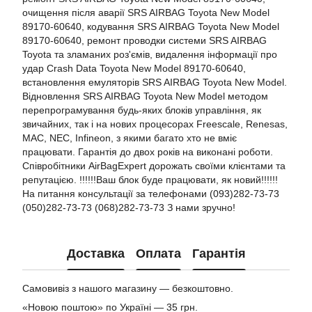
очищення після аварії SRS AIRBAG Toyota New Model
89170-60640, кодування SRS AIRBAG Toyota New Model
89170-60640, ремонт проводки системи SRS AIRBAG
Toyota та зламаних роз'ємів, видалення інформації про
удар Crash Data Toyota New Model 89170-60640,
встановлення емуляторів SRS AIRBAG Toyota New Model.
Відновлення SRS AIRBAG Toyota New Model методом
перепрограмування будь-яких блоків управління, як
звичайних, так і на нових процесорах Freescale, Renesas,
MAC, NEC, Infineon, з якими багато хто не вміє
працювати. Гарантія до двох років на виконані роботи.
Співробітники AirBagExpert дорожать своїми клієнтами та
репутацією. !!!!!!Ваш блок буде працювати, як новий!!!!!!
На питання консультації за телефонами (093)282-73-73
(050)282-73-73 (068)282-73-73 З нами зручно!
Доставка
Оплата
Гарантія
Самовивіз з нашого магазину — безкоштовно.
«Новою поштою» по Україні — 35 грн.