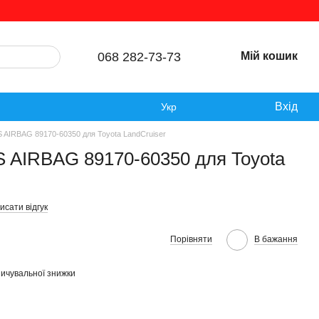
068 282-73-73
Мій кошик
Вхід
Укр
 AIRBAG 89170-60350 для Toyota LandCruiser
 AIRBAG 89170-60350 для Toyota
исати відгук
Порівняти
В бажання
ичувальної знижки