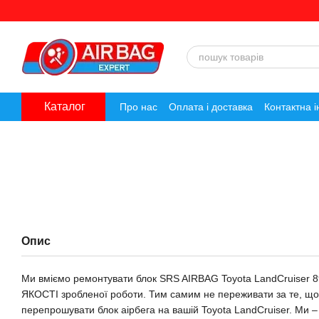
Перейти до основного контенту
Каталог
Про нас
Оплата і доставка
Контактна 
Опис
Ми вміємо ремонтувати блок SRS AIRBAG Toyota LandCruiser
ЯКОСТІ зробленої роботи. Тим самим не переживати за те, що
перепрошувати блок аірбега на вашій Toyota LandCruiser. Ми – о