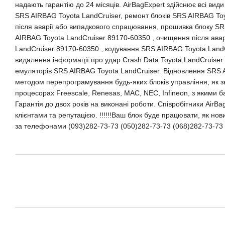
надають гарантію до 24 місяців. AirBagExpert здійснює всі вид
SRS AIRBAG Toyota LandCruiser, ремонт блоків SRS AIRBAG To
після аварії або випадкового спрацювання, прошивка блоку S
AIRBAG Toyota LandCruiser 89170-60350 , очищення після ава
LandCruiser 89170-60350 , кодування SRS AIRBAG Toyota LandC
видалення інформації про удар Crash Data Toyota LandCruiser
емуляторів SRS AIRBAG Toyota LandCruiser. Відновлення SRS 
методом перепрограмування будь-яких блоків управління, як зв
процесорах Freescale, Renesas, MAC, NEC, Infineon, з якими б
Гарантія до двох років на виконані роботи. Співробітники AirB
клієнтами та репутацією. !!!!!!Ваш блок буде працювати, як нови
за телефонами (093)282-73-73 (050)282-73-73 (068)282-73-73 