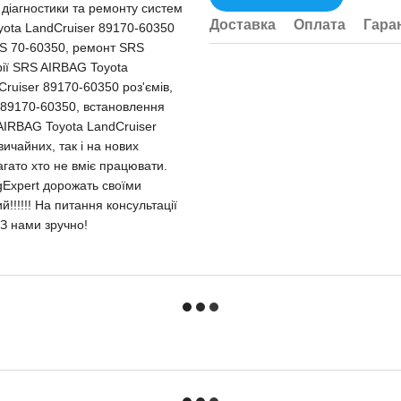
и діагностики та ремонту систем
Доставка
Оплата
Гара
yota LandCruiser 89170-60350
RS 70-60350, ремонт SRS
рії SRS AIRBAG Toyota
ruiser 89170-60350 роз'ємів,
 89170-60350, встановлення
AIRBAG Toyota LandCruiser
ичайних, так і на нових
агато хто не вміє працювати.
agExpert дорожать своїми
й!!!!!! На питання консультації
З нами зручно!