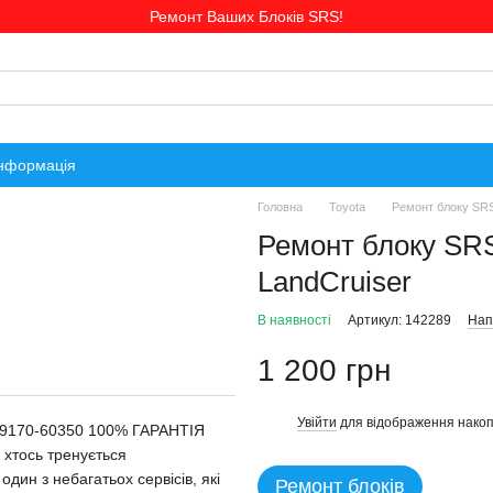
Ремонт Ваших Блоків SRS!
інформація
Головна
Toyota
Ремонт блоку SRS
Ремонт блоку SRS
LandCruiser
В наявності
Артикул: 142289
Нап
1 200 грн
Увійти
для відображення накоп
%
 89170-60350 100% ГАРАНТІЯ
 хтось тренується
дин з небагатьох сервісів, які
Ремонт блоків