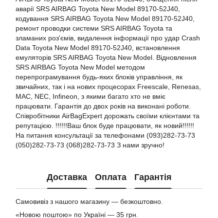
аварії SRS AIRBAG Toyota New Model 89170-52J40,
кодування SRS AIRBAG Toyota New Model 89170-52J40,
ремонт проводки системи SRS AIRBAG Toyota та
зламаних роз'ємів, видалення інформації про удар Crash
Data Toyota New Model 89170-52J40, встановлення
емуляторів SRS AIRBAG Toyota New Model. Відновлення
SRS AIRBAG Toyota New Model методом
перепрограмування будь-яких блоків управління, як
звичайних, так і на нових процесорах Freescale, Renesas,
MAC, NEC, Infineon, з якими багато хто не вміє
працювати. Гарантія до двох років на виконані роботи.
Співробітники AirBagExpert дорожать своїми клієнтами та
репутацією. !!!!!!Ваш блок буде працювати, як новий!!!!!!
На питання консультації за телефонами (093)282-73-73
(050)282-73-73 (068)282-73-73 З нами зручно!
Доставка
Оплата
Гарантія
Самовивіз з нашого магазину — безкоштовно.
«Новою поштою» по Україні — 35 грн.