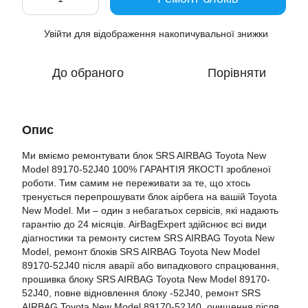
Увійти
для відображення накопичувальної знижки
%
До обраного
Порівняти
Опис
Ми вміємо ремонтувати блок SRS AIRBAG Toyota New
Model 89170-52J40 100% ГАРАНТІЯ ЯКОСТІ зробленої
роботи. Тим самим не переживати за те, що хтось
тренується перепрошувати блок аірбега на вашій Toyota
New Model. Ми – один з небагатьох сервісів, які надають
гарантію до 24 місяців. AirBagExpert здійснює всі види
діагностики та ремонту систем SRS AIRBAG Toyota New
Model, ремонт блоків SRS AIRBAG Toyota New Model
89170-52J40 після аварії або випадкового спрацювання,
прошивка блоку SRS AIRBAG Toyota New Model 89170-
52J40, повне відновлення блоку -52J40, ремонт SRS
AIRBAG Toyota New Model 89170-52J40, очищення після