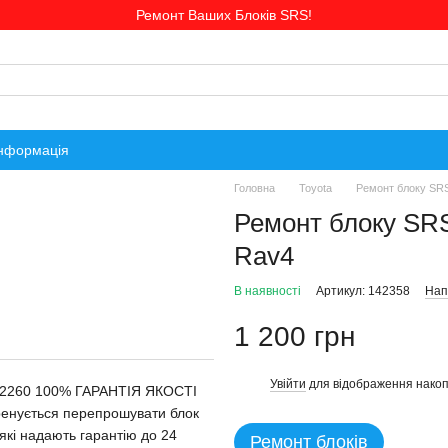
Ремонт Ваших Блоків SRS!
інформація
Головна
Toyota
Ремонт блоку SRS
Ремонт блоку SRS
Rav4
В наявності
Артикул: 142358
Нап
1 200 грн
Увійти
для відображення накоп
%
-42260 100% ГАРАНТІЯ ЯКОСТІ
тренується перепрошувати блок
 які надають гарантію до 24
Ремонт блоків