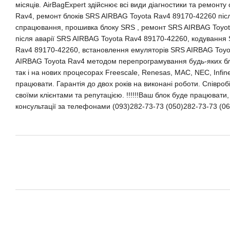
місяців. AirBagExpert здійснює всі види діагностики та ремонт
Rav4, ремонт блоків SRS AIRBAG Toyota Rav4 89170-42260 післ
спрацювання, прошивка блоку SRS , ремонт SRS AIRBAG Toyo
після аварії SRS AIRBAG Toyota Rav4 89170-42260, кодування
Rav4 89170-42260, встановлення емуляторів SRS AIRBAG Toyo
AIRBAG Toyota Rav4 методом перепрограмування будь-яких бло
так і на нових процесорах Freescale, Renesas, MAC, NEC, Infine
працювати. Гарантія до двох років на виконані роботи. Співроб
своїми клієнтами та репутацією. !!!!!!Ваш блок буде працювати, 
консультації за телефонами (093)282-73-73 (050)282-73-73 (06