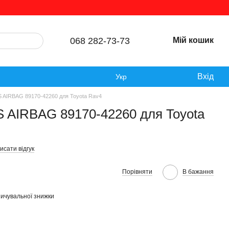
068 282-73-73
Мій кошик
Вхід
Укр
 AIRBAG 89170-42260 для Toyota Rav4
 AIRBAG 89170-42260 для Toyota
исати відгук
Порівняти
В бажання
ичувальної знижки