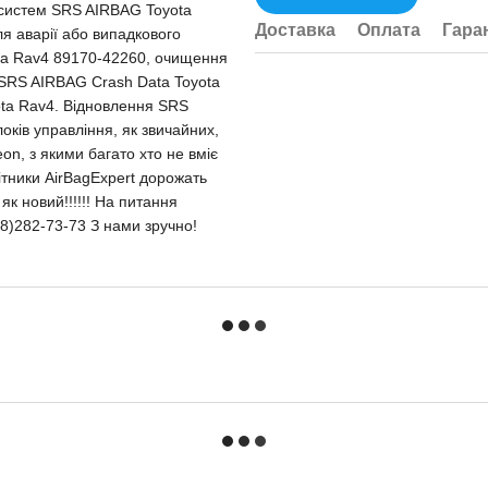
у систем SRS AIRBAG Toyota
Доставка
Оплата
Гара
я аварії або випадкового
ta Rav4 89170-42260, очищення
 SRS AIRBAG Crash Data Toyota
ta Rav4. Відновлення SRS
ків управління, як звичайних,
on, з якими багато хто не вміє
ітники AirBagExpert дорожать
як новий!!!!!! На питання
8)282-73-73 З нами зручно!