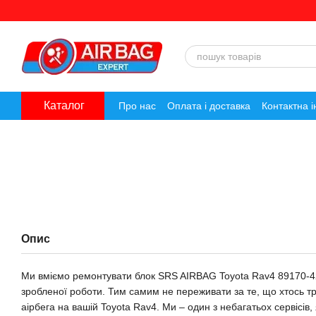
Перейти до основного контенту
Каталог
Про нас
Оплата і доставка
Контактна 
Опис
Ми вміємо ремонтувати блок SRS AIRBAG Toyota Rav4 89170
зробленої роботи. Тим самим не переживати за те, що хтось 
аірбега на вашій Toyota Rav4. Ми – один з небагатьох сервісів,