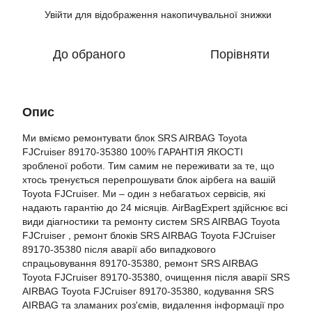
Увійти
для відображення накопичувальної знижки
%
До обраного
Порівняти
Опис
Ми вміємо ремонтувати блок SRS AIRBAG Toyota
FJCruiser 89170-35380 100% ГАРАНТІЯ ЯКОСТІ
зробленої роботи. Тим самим не переживати за те, що
хтось тренується перепрошувати блок аірбега на вашій
Toyota FJCruiser. Ми – один з небагатьох сервісів, які
надають гарантію до 24 місяців. AirBagExpert здійснює всі
види діагностики та ремонту систем SRS AIRBAG Toyota
FJCruiser , ремонт блоків SRS AIRBAG Toyota FJCruiser
89170-35380 після аварії або випадкового
спрацьовування 89170-35380, ремонт SRS AIRBAG
Toyota FJCruiser 89170-35380, очищення після аварії SRS
AIRBAG Toyota FJCruiser 89170-35380, кодування SRS
AIRBAG та зламаних роз'ємів, видалення інформації про