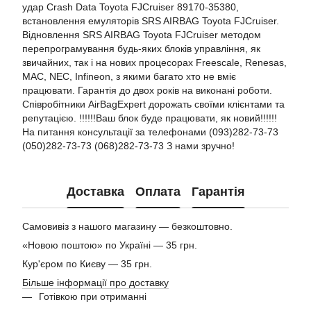
удар Crash Data Toyota FJCruiser 89170-35380,
встановлення емуляторів SRS AIRBAG Toyota FJCruiser.
Відновлення SRS AIRBAG Toyota FJCruiser методом
перепрограмування будь-яких блоків управління, як
звичайних, так і на нових процесорах Freescale, Renesas,
MAC, NEC, Infineon, з якими багато хто не вміє
працювати. Гарантія до двох років на виконані роботи.
Співробітники AirBagExpert дорожать своїми клієнтами та
репутацією. !!!!!!Ваш блок буде працювати, як новий!!!!!!
На питання консультації за телефонами (093)282-73-73
(050)282-73-73 (068)282-73-73 З нами зручно!
Доставка
Оплата
Гарантія
Самовивіз з нашого магазину — безкоштовно.
«Новою поштою» по Україні — 35 грн.
Кур'єром по Києву — 35 грн.
Більше інформації про доставку
Готівкою при отриманні