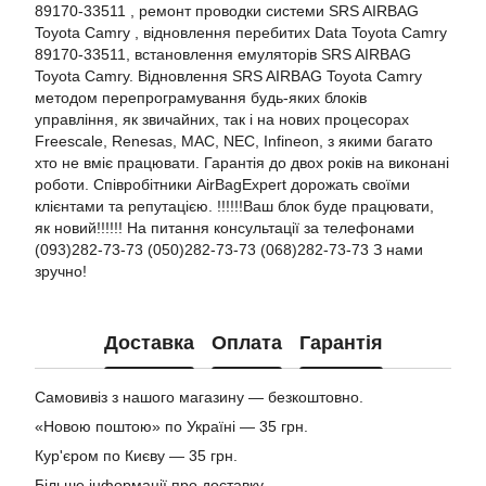
89170-33511 , ремонт проводки системи SRS AIRBAG
Toyota Camry , відновлення перебитих Data Toyota Camry
89170-33511, встановлення емуляторів SRS AIRBAG
Toyota Camry. Відновлення SRS AIRBAG Toyota Camry
методом перепрограмування будь-яких блоків
управління, як звичайних, так і на нових процесорах
Freescale, Renesas, MAC, NEC, Infineon, з якими багато
хто не вміє працювати. Гарантія до двох років на виконані
роботи. Співробітники AirBagExpert дорожать своїми
клієнтами та репутацією. !!!!!!Ваш блок буде працювати,
як новий!!!!!! На питання консультації за телефонами
(093)282-73-73 (050)282-73-73 (068)282-73-73 З нами
зручно!
Доставка
Оплата
Гарантія
Самовивіз з нашого магазину — безкоштовно.
«Новою поштою» по Україні — 35 грн.
Кур'єром по Києву — 35 грн.
Більше інформації про доставку