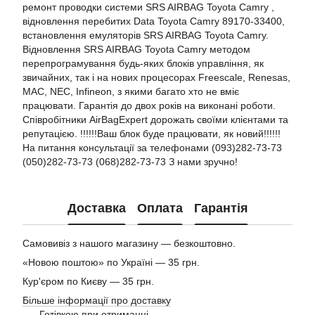
ремонт проводки системи SRS AIRBAG Toyota Camry ,
відновлення перебитих Data Toyota Camry 89170-33400,
встановлення емуляторів SRS AIRBAG Toyota Camry.
Відновлення SRS AIRBAG Toyota Camry методом
перепрограмування будь-яких блоків управління, як
звичайних, так і на нових процесорах Freescale, Renesas,
MAC, NEC, Infineon, з якими багато хто не вміє
працювати. Гарантія до двох років на виконані роботи.
Співробітники AirBagExpert дорожать своїми клієнтами та
репутацією. !!!!!!Ваш блок буде працювати, як новий!!!!!!
На питання консультації за телефонами (093)282-73-73
(050)282-73-73 (068)282-73-73 З нами зручно!
Доставка
Оплата
Гарантія
Самовивіз з нашого магазину — безкоштовно.
«Новою поштою» по Україні — 35 грн.
Кур'єром по Києву — 35 грн.
Більше інформації про доставку
Готівкою при отриманні