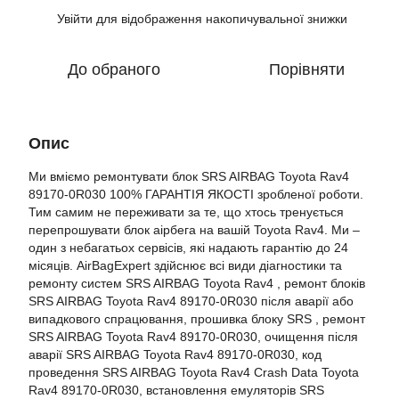
Увійти
для відображення накопичувальної знижки
%
До обраного
Порівняти
Опис
Ми вміємо ремонтувати блок SRS AIRBAG Toyota Rav4
89170-0R030 100% ГАРАНТІЯ ЯКОСТІ зробленої роботи.
Тим самим не переживати за те, що хтось тренується
перепрошувати блок аірбега на вашій Toyota Rav4. Ми –
один з небагатьох сервісів, які надають гарантію до 24
місяців. AirBagExpert здійснює всі види діагностики та
ремонту систем SRS AIRBAG Toyota Rav4 , ремонт блоків
SRS AIRBAG Toyota Rav4 89170-0R030 після аварії або
випадкового спрацювання, прошивка блоку SRS , ремонт
SRS AIRBAG Toyota Rav4 89170-0R030, очищення після
аварії SRS AIRBAG Toyota Rav4 89170-0R030, код
проведення SRS AIRBAG Toyota Rav4 Crash Data Toyota
Rav4 89170-0R030, встановлення емуляторів SRS