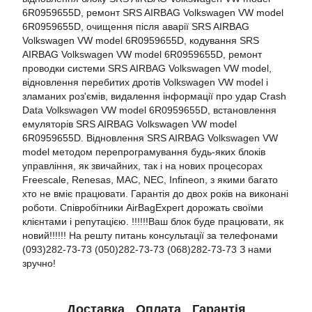
6R0959655D, ремонт SRS AIRBAG Volkswagen VW model
6R0959655D, очищення після аварії SRS AIRBAG
Volkswagen VW model 6R0959655D, кодування SRS
AIRBAG Volkswagen VW model 6R0959655D, ремонт
проводки системи SRS AIRBAG Volkswagen VW model,
відновлення перебитих дротів Volkswagen VW model і
зламаних роз'ємів, видалення інформації про удар Crash
Data Volkswagen VW model 6R0959655D, встановлення
емуляторів SRS AIRBAG Volkswagen VW model
6R0959655D. Відновлення SRS AIRBAG Volkswagen VW
model методом перепрограмування будь-яких блоків
управління, як звичайних, так і на нових процесорах
Freescale, Renesas, MAC, NEC, Infineon, з якими багато
хто не вміє працювати. Гарантія до двох років на виконані
роботи. Співробітники AirBagExpert дорожать своїми
клієнтами і репутацією. !!!!!!Ваш блок буде працювати, як
новий!!!!!! На решту питань консультації за телефонами
(093)282-73-73 (050)282-73-73 (068)282-73-73 З нами
зручно!
Доставка
Оплата
Гарантія