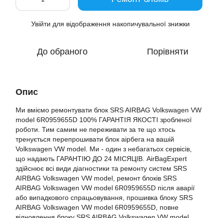
Увійти
для відображення накопичувальної знижки
%
До обраного
Порівняти
Опис
Ми вміємо ремонтувати блок SRS AIRBAG Volkswagen VW
model 6R0959655D 100% ГАРАНТІЯ ЯКОСТІ зробленої
роботи. Тим самим не переживати за те що хтось
тренується перепрошивати блок аірбега на вашій
Volkswagen VW model. Ми - один з небагатьох сервісів,
що надають ГАРАНТІЮ ДО 24 МІСЯЦІВ. AirBagExpert
здійснює всі види діагностики та ремонту систем SRS
AIRBAG Volkswagen VW model, ремонт блоків SRS
AIRBAG Volkswagen VW model 6R0959655D після аварії
або випадкового спрацьовування, прошивка блоку SRS
AIRBAG Volkswagen VW model 6R0959655D, повне
відновлення блоку SRS AIRBAG Volkswagen VW model