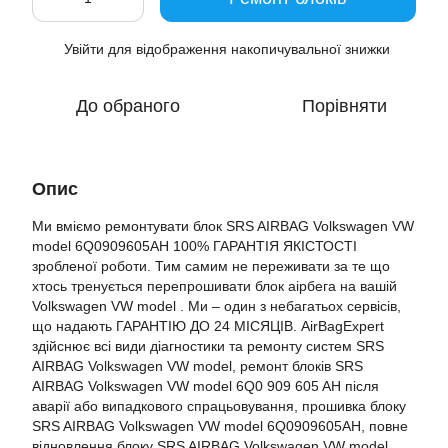
Увійти
для відображення накопичувальної знижки
%
До обраного
Порівняти
Опис
Ми вміємо ремонтувати блок SRS AIRBAG Volkswagen VW
model 6Q0909605AH 100% ГАРАНТІЯ ЯКІСТОСТІ
зробленої роботи. Тим самим не переживати за те що
хтось тренується перепрошивати блок аірбега на вашій
Volkswagen VW model . Ми – один з небагатьох сервісів,
що надають ГАРАНТІЮ ДО 24 МІСЯЦІВ. AirBagExpert
здійснює всі види діагностики та ремонту систем SRS
AIRBAG Volkswagen VW model, ремонт блоків SRS
AIRBAG Volkswagen VW model 6Q0 909 605 AH після
аварії або випадкового спрацьовування, прошивка блоку
SRS AIRBAG Volkswagen VW model 6Q0909605AH, повне
відновлення блоку SRS AIRBAG Volkswagen VW model