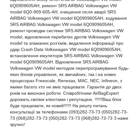
6Q0909605AH, ремонт SRS AIRBAG Volkswagen VW
model 6Q0-909-605-AH, очищення після аварії SRS
AIRBAG Volkswagen VW model 6Q0909605AH, кодування
SRS AIRBAG Volkswagen VW model 6Q0909605AH,
ремонт проводки системи SRS AIRBAG Volkswagen VW
model, відновлення перебитих дротів Volkswagen VW
model та зламаних роз'ємів, видалення інформації про
удар Crash Data Volkswagen VW model 6Q0909605AH,
встановлення емуляторів SRS AIRBAG Volkswagen VW
model 6Q0909605AH. Відновлення SRS AIRBAG
Volkswagen VW model методом перепрограмування будь-
яких блоків управління, як звичайних, так і на нових
процесорах Freescale, Renesas, MAC, NEC, Infineon, з
якими багато хто не вміє працювати. Гарантія до двох
років на виконані роботи. Співробітники AirBagExpert
дорожать своїми клієнтами і репутацією. !!!!!!Ваш блок
буде працювати, як новий!!!!!! На решту питань
консультації за телефонами (093)282-73-73 (050)282-73-
73 (068)282-73-73 (050)282-73-73 (068)282-73-73 З нами
зручно!