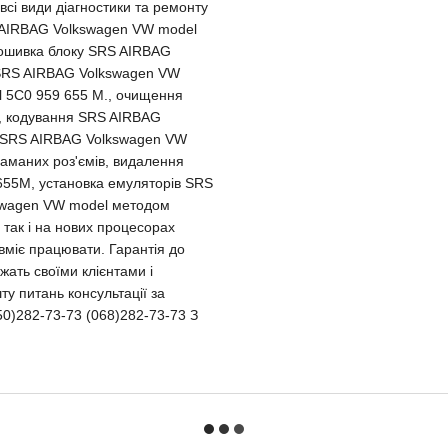
сі види діагностики та ремонту
 AIRBAG Volkswagen VW model
рошивка блоку SRS AIRBAG
 SRS AIRBAG Volkswagen VW
 5C0 959 655 M., очищення
, кодування SRS AIRBAG
 SRS AIRBAG Volkswagen VW
ламаних роз'ємів, видалення
655M, установка емуляторів SRS
swagen VW model методом
 так і на нових процесорах
 вміє працювати. Гарантія до
жать своїми клієнтами і
шту питань консультації за
0)282-73-73 (068)282-73-73 З