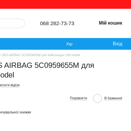
068 282-73-73
Мій кошик
Вхід
Укр
у SRS AIRBAG 5C0959655M для Volkswagen VW model
S AIRBAG 5C0959655M для
odel
исати відгук
Порівняти
В бажання
ичувальної знижки