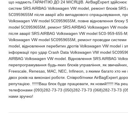
що надають ГАРАНТІЮ ДО 24 МІСЯЦІВ. AirBagExpert здійснює в
систем SRS AIRBAG Volkswagen VW model, ремонт блоків SRS
5C0959655M після аварії або випадкового спрацьовування, п
Volkswagen VW model 5C0959655M, повне відновлення блоку
model 5C0959655M, ремонт SRS AIRBAG Volkswagen VW model
після аварії SRS AIRBAG Volkswagen VW model 5C0-959-655-M
Volkswagen VW model 5C0959655M, ремонт проводки системи
model, відновлення перебитих дротів Volkswagen VW model і з
інформації про удар Crash Data Volkswagen VW model 5C0959
AIRBAG Volkswagen VW model. Відновлення SRS AIRBAG Volk
перепрограмування будь-яких блоків управління, як звичайних,
Freescale, Renesas, MAC, NEC, Infineon, з якими багато хто не
двох років на виконані роботи. Співробітники AirBagExpert доро
репутацією. !!!!!!Ваш блок буде працювати, як новий!!!!!! На ре
телефонами (093)282-73-73 (050)282-73-73 (068)282-73-73 (05
нами зручно!