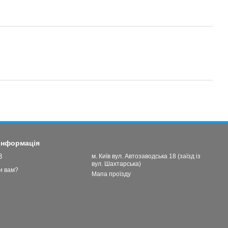
 інформація
3
м. Київ вул. Автозаводська 18 (заїзд із
вул. Шахтарська)
и вам?
Мапа проїзду