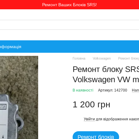
Ремонт Ваших Блоків SRS!
інформація
Головна
Volkswagen
Ремонт блок
Ремонт блоку SR
Volkswagen VW m
В наявності
Артикул: 142700
Нап
1 200 грн
Увійти
для відображення накоп
%
Ремонт блоків