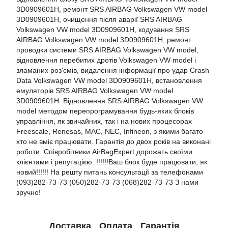
3D0909601H, ремонт SRS AIRBAG Volkswagen VW model
3D0909601H, очищення після аварії SRS AIRBAG
Volkswagen VW model 3D0909601H, кодування SRS
AIRBAG Volkswagen VW model 3D0909601H, ремонт
проводки системи SRS AIRBAG Volkswagen VW model,
відновлення перебитих дротів Volkswagen VW model і
зламаних роз'ємів, видалення інформації про удар Crash
Data Volkswagen VW model 3D0909601H, встановлення
емуляторів SRS AIRBAG Volkswagen VW model
3D0909601H. Відновлення SRS AIRBAG Volkswagen VW
model методом перепрограмування будь-яких блоків
управління, як звичайних, так і на нових процесорах
Freescale, Renesas, MAC, NEC, Infineon, з якими багато
хто не вміє працювати. Гарантія до двох років на виконані
роботи. Співробітники AirBagExpert дорожать своїми
клієнтами і репутацією. !!!!!!Ваш блок буде працювати, як
новий!!!!!! На решту питань консультації за телефонами
(093)282-73-73 (050)282-73-73 (068)282-73-73 З нами
зручно!
Доставка
Оплата
Гарантія