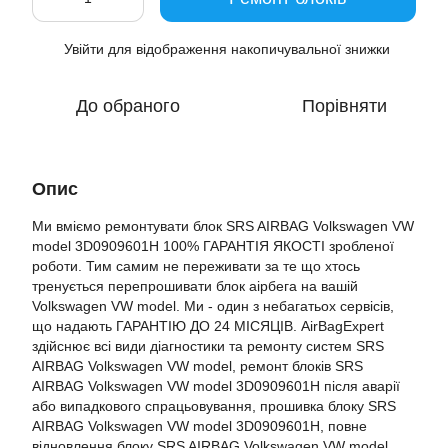
Увійти
для відображення накопичувальної знижки
%
До обраного
Порівняти
Опис
Ми вміємо ремонтувати блок SRS AIRBAG Volkswagen VW
model 3D0909601H 100% ГАРАНТІЯ ЯКОСТІ зробленої
роботи. Тим самим не переживати за те що хтось
тренується перепрошивати блок аірбега на вашій
Volkswagen VW model. Ми - один з небагатьох сервісів,
що надають ГАРАНТІЮ ДО 24 МІСЯЦІВ. AirBagExpert
здійснює всі види діагностики та ремонту систем SRS
AIRBAG Volkswagen VW model, ремонт блоків SRS
AIRBAG Volkswagen VW model 3D0909601H після аварії
або випадкового спрацьовування, прошивка блоку SRS
AIRBAG Volkswagen VW model 3D0909601H, повне
відновлення блоку SRS AIRBAG Volkswagen VW model