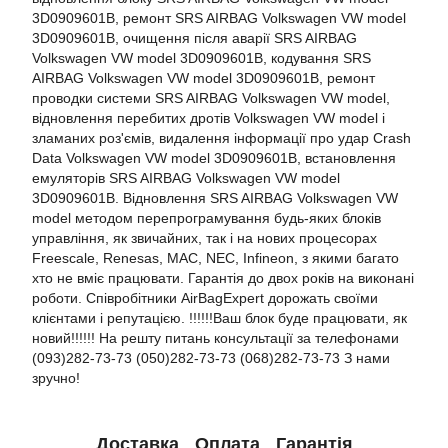
3D0909601B, ремонт SRS AIRBAG Volkswagen VW model
3D0909601B, очищення після аварії SRS AIRBAG
Volkswagen VW model 3D0909601B, кодування SRS
AIRBAG Volkswagen VW model 3D0909601B, ремонт
проводки системи SRS AIRBAG Volkswagen VW model,
відновлення перебитих дротів Volkswagen VW model і
зламаних роз'ємів, видалення інформації про удар Crash
Data Volkswagen VW model 3D0909601B, встановлення
емуляторів SRS AIRBAG Volkswagen VW model
3D0909601B. Відновлення SRS AIRBAG Volkswagen VW
model методом перепрограмування будь-яких блоків
управління, як звичайних, так і на нових процесорах
Freescale, Renesas, MAC, NEC, Infineon, з якими багато
хто не вміє працювати. Гарантія до двох років на виконані
роботи. Співробітники AirBagExpert дорожать своїми
клієнтами і репутацією. !!!!!!Ваш блок буде працювати, як
новий!!!!!! На решту питань консультації за телефонами
(093)282-73-73 (050)282-73-73 (068)282-73-73 З нами
зручно!
Доставка
Оплата
Гарантія