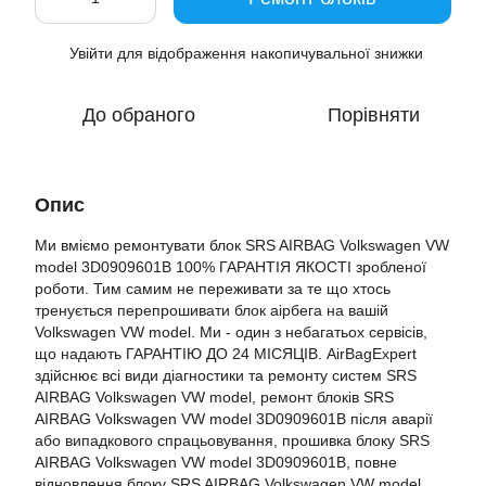
Увійти
для відображення накопичувальної знижки
%
До обраного
Порівняти
Опис
Ми вміємо ремонтувати блок SRS AIRBAG Volkswagen VW
model 3D0909601B 100% ГАРАНТІЯ ЯКОСТІ зробленої
роботи. Тим самим не переживати за те що хтось
тренується перепрошивати блок аірбега на вашій
Volkswagen VW model. Ми - один з небагатьох сервісів,
що надають ГАРАНТІЮ ДО 24 МІСЯЦІВ. AirBagExpert
здійснює всі види діагностики та ремонту систем SRS
AIRBAG Volkswagen VW model, ремонт блоків SRS
AIRBAG Volkswagen VW model 3D0909601B після аварії
або випадкового спрацьовування, прошивка блоку SRS
AIRBAG Volkswagen VW model 3D0909601B, повне
відновлення блоку SRS AIRBAG Volkswagen VW model