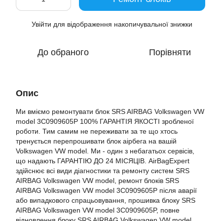
Увійти
для відображення накопичувальної знижки
%
До обраного
Порівняти
Опис
Ми вміємо ремонтувати блок SRS AIRBAG Volkswagen VW
model 3C0909605P 100% ГАРАНТІЯ ЯКОСТІ зробленої
роботи. Тим самим не переживати за те що хтось
тренується перепрошивати блок аірбега на вашій
Volkswagen VW model. Ми - один з небагатьох сервісів,
що надають ГАРАНТІЮ ДО 24 МІСЯЦІВ. AirBagExpert
здійснює всі види діагностики та ремонту систем SRS
AIRBAG Volkswagen VW model, ремонт блоків SRS
AIRBAG Volkswagen VW model 3C0909605P після аварії
або випадкового спрацьовування, прошивка блоку SRS
AIRBAG Volkswagen VW model 3C0909605P, повне
відновлення блоку SRS AIRBAG Volkswagen VW model