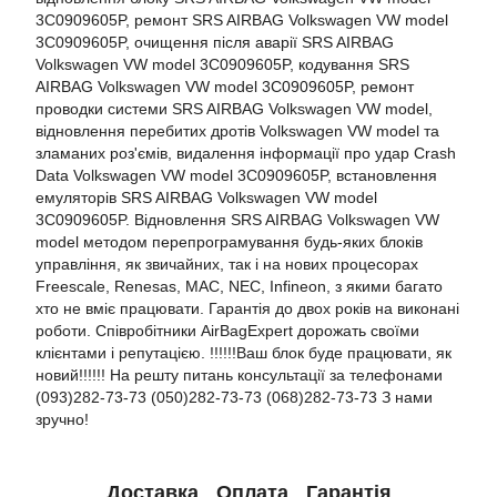
3C0909605P, ремонт SRS AIRBAG Volkswagen VW model
3C0909605P, очищення після аварії SRS AIRBAG
Volkswagen VW model 3C0909605P, кодування SRS
AIRBAG Volkswagen VW model 3C0909605P, ремонт
проводки системи SRS AIRBAG Volkswagen VW model,
відновлення перебитих дротів Volkswagen VW model та
зламаних роз'ємів, видалення інформації про удар Crash
Data Volkswagen VW model 3C0909605P, встановлення
емуляторів SRS AIRBAG Volkswagen VW model
3C0909605P. Відновлення SRS AIRBAG Volkswagen VW
model методом перепрограмування будь-яких блоків
управління, як звичайних, так і на нових процесорах
Freescale, Renesas, MAC, NEC, Infineon, з якими багато
хто не вміє працювати. Гарантія до двох років на виконані
роботи. Співробітники AirBagExpert дорожать своїми
клієнтами і репутацією. !!!!!!Ваш блок буде працювати, як
новий!!!!!! На решту питань консультації за телефонами
(093)282-73-73 (050)282-73-73 (068)282-73-73 З нами
зручно!
Доставка
Оплата
Гарантія