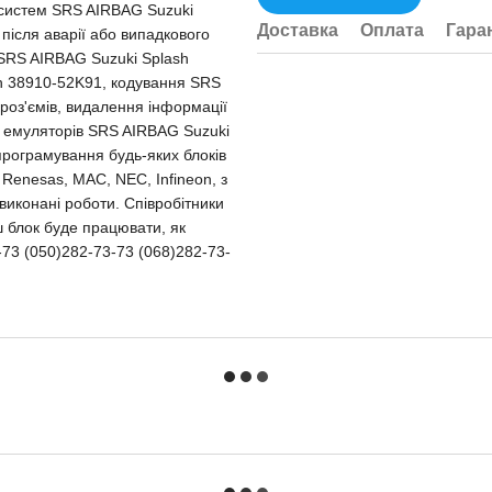
у систем SRS AIRBAG Suzuki
Доставка
Оплата
Гара
після аварії або випадкового
SRS AIRBAG Suzuki Splash
h 38910-52K91, кодування SRS
роз'ємів, видалення інформації
я емуляторів SRS AIRBAG Suzuki
рограмування будь-яких блоків
 Renesas, MAC, NEC, Infineon, з
 виконані роботи. Співробітники
аш блок буде працювати, як
-73 (050)282-73-73 (068)282-73-