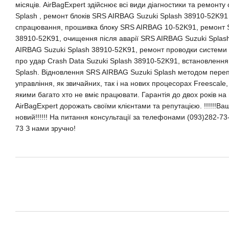
місяців. AirBagExpert здійснює всі види діагностики та ремонт
Splash , ремонт блоків SRS AIRBAG Suzuki Splash 38910-52K91 
спрацювання, прошивка блоку SRS AIRBAG 10-52K91, ремонт 
38910-52K91, очищення після аварії SRS AIRBAG Suzuki Splas
AIRBAG Suzuki Splash 38910-52K91, ремонт проводки системи 
про удар Crash Data Suzuki Splash 38910-52K91, встановленн
Splash. Відновлення SRS AIRBAG Suzuki Splash методом переп
управління, як звичайних, так і на нових процесорах Freescale,
якими багато хто не вміє працювати. Гарантія до двох років на
AirBagExpert дорожать своїми клієнтами та репутацією. !!!!!!В
новий!!!!!! На питання консультації за телефонами (093)282-73
73 З нами зручно!