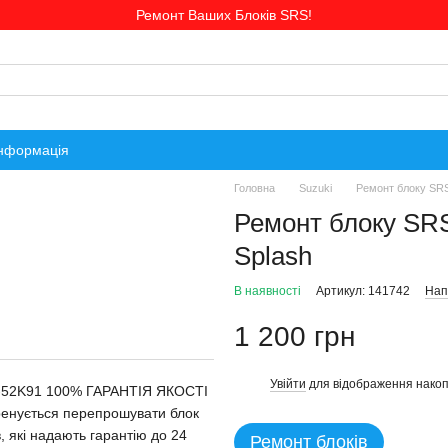
Ремонт Ваших Блоків SRS!
інформація
Головна
Suzuki
Ремонт блоку SRS
Ремонт блоку SR
Splash
В наявності
Артикул: 141742
Нап
1 200 грн
Увійти
для відображення накоп
%
0-52K91 100% ГАРАНТІЯ ЯКОСТІ
тренується перепрошувати блок
в, які надають гарантію до 24
Ремонт блоків