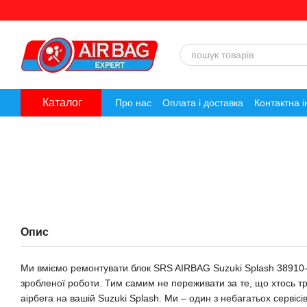
Перейти до основного контенту
Каталог
Про нас
Оплата і доставка
Контактна 
Опис
Ми вміємо ремонтувати блок SRS AIRBAG Suzuki Splash 3891
зробленої роботи. Тим самим не переживати за те, що хтось 
аірбега на вашій Suzuki Splash. Ми – один з небагатьох сервісі