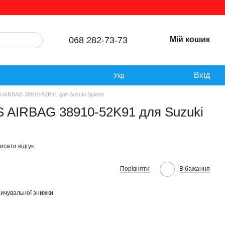
068 282-73-73
Мій кошик
Вхід
Укр
 AIRBAG 38910-52K91 для Suzuki Splash
S AIRBAG 38910-52K91 для Suzuki
исати відгук
Порівняти
В бажання
ичувальної знижки