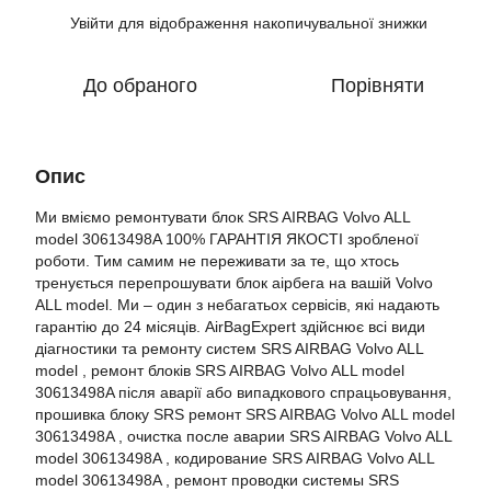
Увійти
для відображення накопичувальної знижки
%
До обраного
Порівняти
Опис
Ми вміємо ремонтувати блок SRS AIRBAG Volvo ALL
model 30613498A 100% ГАРАНТІЯ ЯКОСТІ зробленої
роботи. Тим самим не переживати за те, що хтось
тренується перепрошувати блок аірбега на вашій Volvo
ALL model. Ми – один з небагатьох сервісів, які надають
гарантію до 24 місяців. AirBagExpert здійснює всі види
діагностики та ремонту систем SRS AIRBAG Volvo ALL
model , ремонт блоків SRS AIRBAG Volvo ALL model
30613498A після аварії або випадкового спрацьовування,
прошивка блоку SRS ремонт SRS AIRBAG Volvo ALL model
30613498A , очистка после аварии SRS AIRBAG Volvo ALL
model 30613498A , кодирование SRS AIRBAG Volvo ALL
model 30613498A , ремонт проводки системы SRS