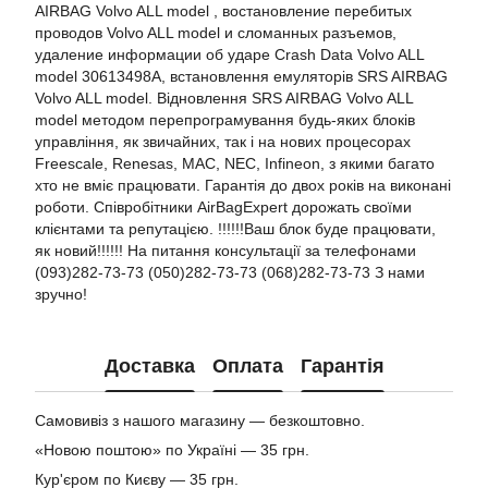
AIRBAG Volvo ALL model , востановление перебитых
проводов Volvo ALL model и сломанных разъемов,
удаление информации об ударе Crash Data Volvo ALL
model 30613498A, встановлення емуляторів SRS AIRBAG
Volvo ALL model. Відновлення SRS AIRBAG Volvo ALL
model методом перепрограмування будь-яких блоків
управління, як звичайних, так і на нових процесорах
Freescale, Renesas, MAC, NEC, Infineon, з якими багато
хто не вміє працювати. Гарантія до двох років на виконані
роботи. Співробітники AirBagExpert дорожать своїми
клієнтами та репутацією. !!!!!!Ваш блок буде працювати,
як новий!!!!!! На питання консультації за телефонами
(093)282-73-73 (050)282-73-73 (068)282-73-73 З нами
зручно!
Доставка
Оплата
Гарантія
Самовивіз з нашого магазину — безкоштовно.
«Новою поштою» по Україні — 35 грн.
Кур'єром по Києву — 35 грн.