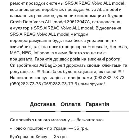
ремонт проводки системы SRS AIRBAG Volvo ALL model ,
востановление перебитых проводов Volvo ALL model и
сломанных разъемов, удаление информации об ударе
Crash Data Volvo ALL model 30613047A, встановлення
емуляторів SRS AIRBAG Volvo ALL model. Відновлення
SRS AIRBAG Volvo ALL model методом
перепрограмування будь-яких блоків управління, як
звичайних, так і на нових процесорах Freescale, Renesas,
MAC, NEC, Infineon, з якими багато хто не вміє
працювати. Гарантія до двох років на виконані роботи.
Співробітники AirBagExpert дорожать своїми клієнтами та
репутацією. !!!!!!Ваш блок буде працювати, як новий!!!!!!
На питання консультації за телефонами (093)282-73-73
(050)282-73-73 (068)282-73-73 З нами зручно!
Доставка
Оплата
Гарантія
Самовивіз з нашого магазину — безкоштовно.
«Новою поштою» по Україні — 35 грн.
Кур'єром по Києву — 35 грн.