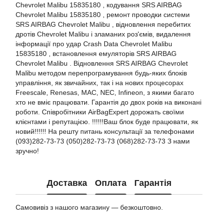
Chevrolet Malibu 15835180 , кодування SRS AIRBAG
Chevrolet Malibu 15835180 , ремонт проводки системи
SRS AIRBAG Chevrolet Malibu , відновлення перебитих
дротів Chevrolet Malibu і зламаних роз'ємів, видалення
інформації про удар Crash Data Chevrolet Malibu
15835180 , встановлення емуляторів SRS AIRBAG
Chevrolet Malibu . Відновлення SRS AIRBAG Chevrolet
Malibu методом перепрограмування будь-яких блоків
управління, як звичайних, так і на нових процесорах
Freescale, Renesas, MAC, NEC, Infineon, з якими багато
хто не вміє працювати. Гарантія до двох років на виконані
роботи. Співробітники AirBagExpert дорожать своїми
клієнтами і репутацією. !!!!!!Ваш блок буде працювати, як
новий!!!!!! На решту питань консультації за телефонами
(093)282-73-73 (050)282-73-73 (068)282-73-73 З нами
зручно!
Доставка
Оплата
Гарантія
Самовивіз з нашого магазину — безкоштовно.