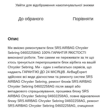
Увійти
для відображення накопичувальної знижки
%
До обраного
Порівняти
Опис
Ми вміємо ремонтувати блок SRS AIRBAG Chrysler
Sebring 04602258AG 100% ГАРАНТІЯ ЯКІСТОСТІ
виконаної роботи. Тим самим не переживати за те що
хтось тренується перепрошивати блок аірбега на вашій
Chrysler Sebring. Ми - один з небагатьох сервісів, що
надають ГАРАНТІЮ ДО 24 МІСЯЦІВ. AirBagExpert
здійснює всі види діагностики та ремонту систем SRS
AIRBAG Chrysler Sebring, ремонт блоків SRS AIRBAG
Chrysler Sebring 04602258AG після аварії або
випадкового спрацьовування, прошивка блоку SRS
AIRBAG Chrysler Sebring 04602258AG, повне відновлення
блоку SRS AIRBAG Chrysler Sebring 04602258AG, ремонт
SRS AIRBAG Chrysler Sebring 04602258AG, очищення