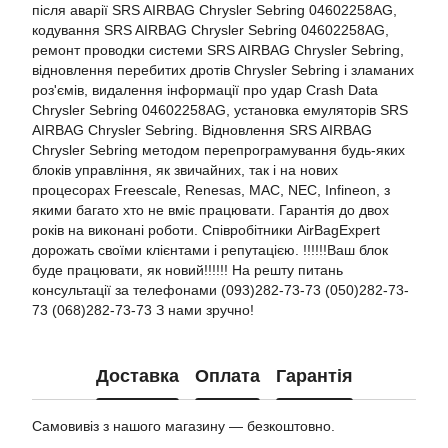
після аварії SRS AIRBAG Chrysler Sebring 04602258AG,
кодування SRS AIRBAG Chrysler Sebring 04602258AG,
ремонт проводки системи SRS AIRBAG Chrysler Sebring,
відновлення перебитих дротів Chrysler Sebring і зламаних
роз'ємів, видалення інформації про удар Crash Data
Chrysler Sebring 04602258AG, установка емуляторів SRS
AIRBAG Chrysler Sebring. Відновлення SRS AIRBAG
Chrysler Sebring методом перепрограмування будь-яких
блоків управління, як звичайних, так і на нових
процесорах Freescale, Renesas, MAC, NEC, Infineon, з
якими багато хто не вміє працювати. Гарантія до двох
років на виконані роботи. Співробітники AirBagExpert
дорожать своїми клієнтами і репутацією. !!!!!!Ваш блок
буде працювати, як новий!!!!!! На решту питань
консультації за телефонами (093)282-73-73 (050)282-73-
73 (068)282-73-73 З нами зручно!
Доставка
Оплата
Гарантія
Самовивіз з нашого магазину — безкоштовно.