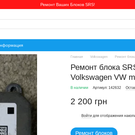
Ремонт Ваших Блоков SRS!
информация
Главная
Volkswagen
Ремонт блок
Ремонт блока SR
Volkswagen VW m
В наличии
Артикул: 142632
Оста
2 200 грн
Войти
для отображения накопи
%
Ремонт блоков