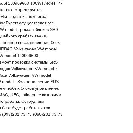
odel 1J0909603 100% ГАРАНТИЯ
о кто то тренируется
 Мы – один из немногих
gExpert осуществляет все
W model , ремонт блоков SRS
учайного срабатывания,
, полное восстановление блока
AIRBAG Volkswagen VW model
VW model 1J0909603 ,
емонт проводки системы SRS
водов Volkswagen VW model и
Data Volkswagen VW model
 model . Восстановление SRS
ем любых блоков управления,
MAC, NEC, Infineon, с которыми
ые работы. Сотрудники
 блок будет работать, как
 (093)282-73-73 (050)282-73-73