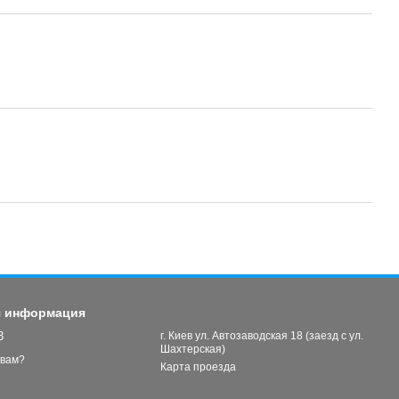
я информация
3
г. Киев ул. Автозаводская 18 (заезд с ул.
Шахтерская)
 вам?
Карта проезда