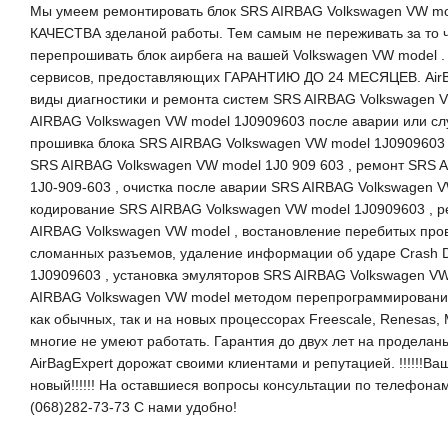
Мы умеем ремонтировать блок SRS AIRBAG Volkswagen VW m
КАЧЕСТВА зделаной работы. Тем самым не переживать за то чт
перепрошивать блок аирбега на вашей Volkswagen VW model .
сервисов, предоставляющих ГАРАНТИЮ ДО 24 МЕСЯЦЕВ. AirBa
виды диагностики и ремонта систем SRS AIRBAG Volkswagen V
AIRBAG Volkswagen VW model 1J0909603 после аварии или сл
прошивка блока SRS AIRBAG Volkswagen VW model 1J0909603 
SRS AIRBAG Volkswagen VW model 1J0 909 603 , ремонт SRS 
1J0-909-603 , очистка после аварии SRS AIRBAG Volkswagen 
кодирование SRS AIRBAG Volkswagen VW model 1J0909603 , р
AIRBAG Volkswagen VW model , востановление перебитых про
сломанных разъемов, удаление информации об ударе Crash 
1J0909603 , установка эмуляторов SRS AIRBAG Volkswagen VW
AIRBAG Volkswagen VW model методом перепрограммировани
как обычных, так и на новых процессорах Freescale, Renesas, 
многие не умеют работать. Гарантия до двух лет на проделан
AirBagExpert дорожат своими клиентами и репутацией. !!!!!!Ваш
новый!!!!!! На оставшиеся вопросы консультации по телефонам
(068)282-73-73 С нами удобно!