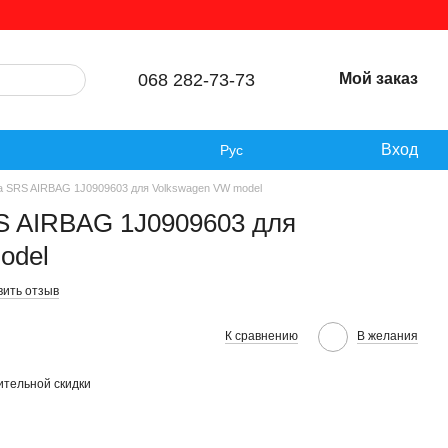
068 282-73-73
Мой заказ
Вход
Рус
а SRS AIRBAG 1J0909603 для Volkswagen VW model
S AIRBAG 1J0909603 для
odel
вить отзыв
К сравнению
В желания
тельной скидки