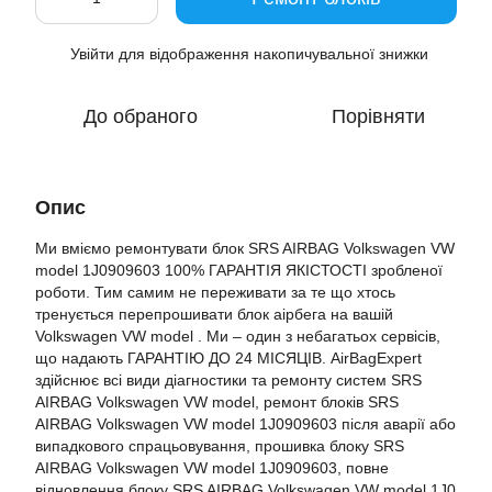
Увійти
для відображення накопичувальної знижки
%
До обраного
Порівняти
Опис
Ми вміємо ремонтувати блок SRS AIRBAG Volkswagen VW
model 1J0909603 100% ГАРАНТІЯ ЯКІСТОСТІ зробленої
роботи. Тим самим не переживати за те що хтось
тренується перепрошивати блок аірбега на вашій
Volkswagen VW model . Ми – один з небагатьох сервісів,
що надають ГАРАНТІЮ ДО 24 МІСЯЦІВ. AirBagExpert
здійснює всі види діагностики та ремонту систем SRS
AIRBAG Volkswagen VW model, ремонт блоків SRS
AIRBAG Volkswagen VW model 1J0909603 після аварії або
випадкового спрацьовування, прошивка блоку SRS
AIRBAG Volkswagen VW model 1J0909603, повне
відновлення блоку SRS AIRBAG Volkswagen VW model 1J0