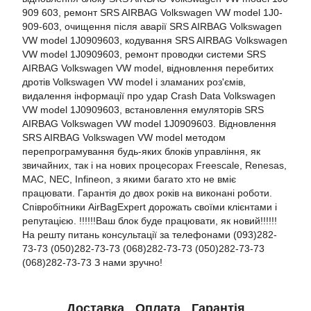
909 603, ремонт SRS AIRBAG Volkswagen VW model 1J0-
909-603, очищення після аварії SRS AIRBAG Volkswagen
VW model 1J0909603, кодування SRS AIRBAG Volkswagen
VW model 1J0909603, ремонт проводки системи SRS
AIRBAG Volkswagen VW model, відновлення перебитих
дротів Volkswagen VW model і зламаних роз'ємів,
видалення інформації про удар Crash Data Volkswagen
VW model 1J0909603, встановлення емуляторів SRS
AIRBAG Volkswagen VW model 1J0909603. Відновлення
SRS AIRBAG Volkswagen VW model методом
перепрограмування будь-яких блоків управління, як
звичайних, так і на нових процесорах Freescale, Renesas,
MAC, NEC, Infineon, з якими багато хто не вміє
працювати. Гарантія до двох років на виконані роботи.
Співробітники AirBagExpert дорожать своїми клієнтами і
репутацією. !!!!!!Ваш блок буде працювати, як новий!!!!!!
На решту питань консультації за телефонами (093)282-
73-73 (050)282-73-73 (068)282-73-73 (050)282-73-73
(068)282-73-73 З нами зручно!
Доставка
Оплата
Гарантія