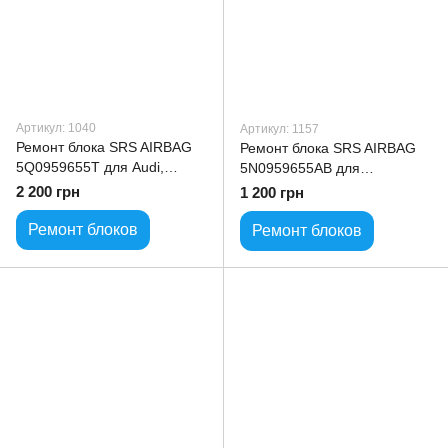
Артикул: 1040
Артикул: 1157
Ремонт блока SRS AIRBAG
Ремонт блока SRS AIRBAG
5Q0959655T для Audi,
5N0959655AB для
Volkswagen, Skoda, Seat
Volkswagen VW
2 200 грн
1 200 грн
Ремонт блоков
Ремонт блоков