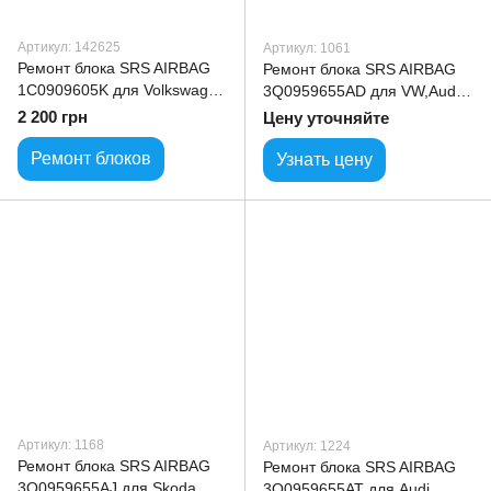
Артикул: 142625
Артикул: 1061
Ремонт блока SRS AIRBAG
Ремонт блока SRS AIRBAG
1C0909605K для Volkswagen
3Q0959655AD для VW,Audi
VW model
,SKODA
2 200 грн
Цену уточняйте
Ремонт блоков
Узнать цену
Артикул: 1168
Артикул: 1224
Ремонт блока SRS AIRBAG
Ремонт блока SRS AIRBAG
3Q0959655AJ для Skoda
3Q0959655AT для Audi,