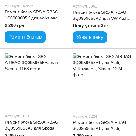
Артикул: 142625
Артикул: 1061
Ремонт блока SRS AIRBAG
Ремонт блока SRS AIRBAG
1C0909605K для Volkswagen
3Q0959655AD для VW,Audi
VW model
,SKODA
2 200 грн
Цену уточняйте
Ремонт блоков
Узнать цену
Артикул: 1168
Артикул: 1224
Ремонт блока SRS AIRBAG
Ремонт блока SRS AIRBAG
3Q0959655AJ для Skoda
3Q0959655AT для Audi,
Volkswagen, Skoda
2 200 грн
2 200 грн