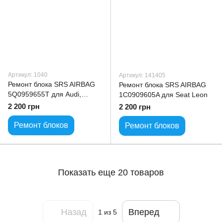
Артикул: 1040
Артикул: 141405
Ремонт блока SRS AIRBAG
Ремонт блока SRS AIRBAG
5Q0959655T для Audi,
1C0909605A для Seat Leon
Volkswagen, Skoda, Seat
2 200 грн
2 200 грн
Ремонт блоков
Ремонт блоков
Показать еще 20 товаров
Назад
Вперед
1
из 5