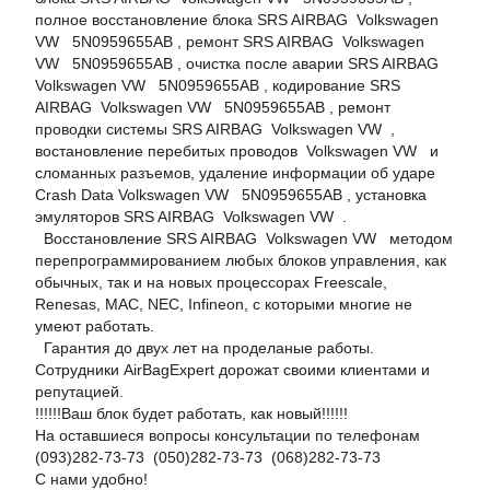
полное восстановление блока SRS AIRBAG Volkswagen
VW 5N0959655AB , ремонт SRS AIRBAG Volkswagen
VW 5N0959655AB , очистка после аварии SRS AIRBAG
Volkswagen VW 5N0959655AB , кодирование SRS
AIRBAG Volkswagen VW 5N0959655AB , ремонт
проводки системы SRS AIRBAG Volkswagen VW ,
востановление перебитых проводов Volkswagen VW и
сломанных разъемов, удаление информации об ударе
Crash Data Volkswagen VW 5N0959655AB , установка
эмуляторов SRS AIRBAG Volkswagen VW .
Восстановление SRS AIRBAG Volkswagen VW методом
перепрограммированием любых блоков управления, как
обычных, так и на новых процессорах Freescale,
Renesas, MAC, NEC, Infineon, с которыми многие не
умеют работать.
Гарантия до двух лет на проделаные работы.
Сотрудники AirBagExpert дорожат своими клиентами и
репутацией.
!!!!!!Ваш блок будет работать, как новый!!!!!!
На оставшиеся вопросы консультации по телефонам
(093)282-73-73 (050)282-73-73 (068)282-73-73
С нами удобно!