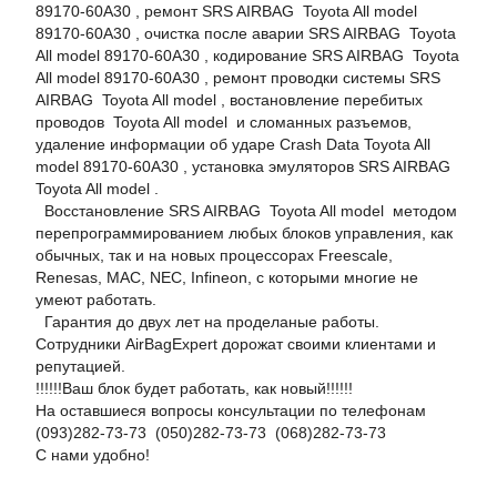
89170-60A30 , ремонт SRS AIRBAG Toyota All model
89170-60A30 , очистка после аварии SRS AIRBAG Toyota
All model 89170-60A30 , кодирование SRS AIRBAG Toyota
All model 89170-60A30 , ремонт проводки системы SRS
AIRBAG Toyota All model , востановление перебитых
проводов Toyota All model и сломанных разъемов,
удаление информации об ударе Crash Data Toyota All
model 89170-60A30 , установка эмуляторов SRS AIRBAG
Toyota All model .
Восстановление SRS AIRBAG Toyota All model методом
перепрограммированием любых блоков управления, как
обычных, так и на новых процессорах Freescale,
Renesas, MAC, NEC, Infineon, с которыми многие не
умеют работать.
Гарантия до двух лет на проделаные работы.
Сотрудники AirBagExpert дорожат своими клиентами и
репутацией.
!!!!!!Ваш блок будет работать, как новый!!!!!!
На оставшиеся вопросы консультации по телефонам
(093)282-73-73 (050)282-73-73 (068)282-73-73
С нами удобно!