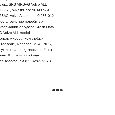
блока SRS AIRBAG Volvo ALL
6637 , очистка после аварии
RBAG Volvo ALL model 0 285 012
 востановление перебитых
нформации об ударе Crash Data
 Volvo ALL model .
программированием любых
Freescale, Renesas, MAC, NEC,
двух лет на проделаные работы.
й. !!!!!!Ваш блок будет
и по телефонам (093)282-73-73