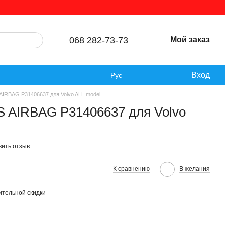
068 282-73-73
Мой заказ
Вход
Рус
AIRBAG P31406637 для Volvo ALL model
S AIRBAG P31406637 для Volvo
вить отзыв
К сравнению
В желания
тельной скидки