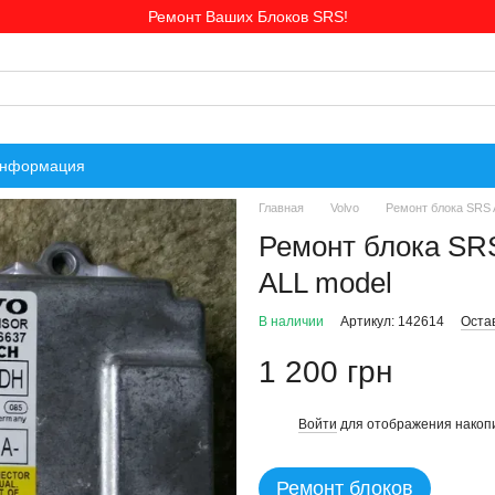
Ремонт Ваших Блоков SRS!
информация
Главная
Volvo
Ремонт блока SRS 
Ремонт блока SR
ALL model
В наличии
Артикул: 142614
Оста
1 200 грн
Войти
для отображения накопи
%
Ремонт блоков