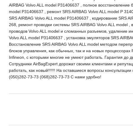
AIRBAG Volvo ALL model P31406637 , полное восстановление 
model P31406637 , ремонт SRS AIRBAG Volvo ALL model P 3140
SRS AIRBAG Volvo ALL model P31406637 , кодирование SRS AI
268, ремонт проводки системы SRS AIRBAG Volvo ALL model ,
проводов Volvo ALL model и сломанных разъемов, удаление и
Volvo ALL model P31406637 , установка эмуляторов SRS AIRBAG
Восстановление SRS AIRBAG Volvo ALL model методом пере
блоков управления, как обычных, так и на новых процессорах 
Infineon, с которыми многие не умеют работать. Гарантия до 
Сотрудники AirBagExpert дорожат своими клиентами и репутацие
работать, как новый!!!!!! На оставшиеся вопросы консультаци
(050)282-73-73 (068)282-73-73 С нами удобно!