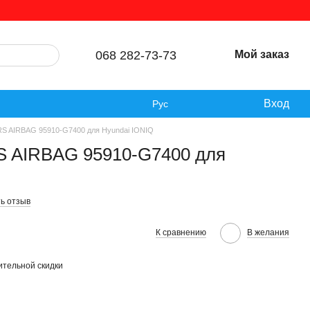
068 282-73-73
Мой заказ
Вход
Рус
RS AIRBAG 95910-G7400 для Hyundai IONIQ
S AIRBAG 95910-G7400 для
ь отзыв
К сравнению
В желания
тельной скидки