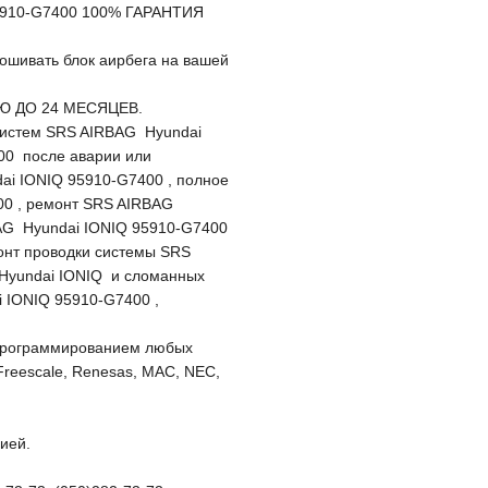
95910-G7400 100% ГАРАНТИЯ
рошивать блок аирбега на вашей
ТИЮ ДО 24 МЕСЯЦЕВ.
 систем SRS AIRBAG Hyundai
00 после аварии или
ai IONIQ 95910-G7400 , полное
00 , ремонт SRS AIRBAG
BAG Hyundai IONIQ 95910-G7400
онт проводки системы SRS
 Hyundai IONIQ и сломанных
 IONIQ 95910-G7400 ,
программированием любых
Freescale, Renesas, MAC, NEC,
ией.