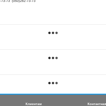
-73-73 (050)282-73-73
Клиентам
Контактна