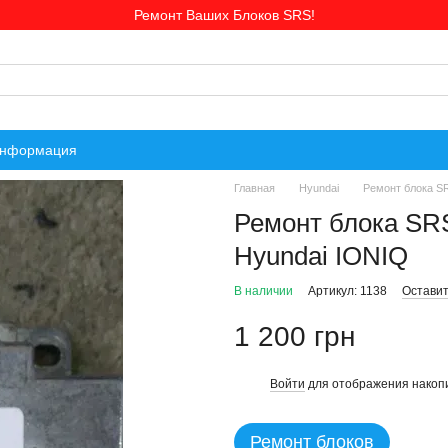
Ремонт Ваших Блоков SRS!
информация
Главная
Hyundai
Ремонт блока S
Ремонт блока SR
Hyundai IONIQ
В наличии
Артикул: 1138
Оставит
1 200 грн
Войти
для отображения накопи
%
Ремонт блоков