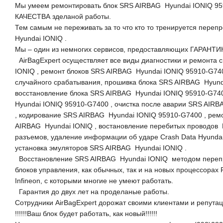
Мы умеем ремонтировать блок SRS AIRBAG Hyundai IONIQ 
КАЧЕСТВА зделаной работы.
Тем самым не переживать за то что кто то тренируется переп
Hyundai IONIQ .
Мы – один из немногих сервисов, предоставляющих ГАРАН
AirBagExpert осуществляет все виды диагностики и ремонта
IONIQ , ремонт блоков SRS AIRBAG Hyundai IONIQ 95910-G74
случайного срабатывания, прошивка блока SRS AIRBAG Hyund
восстановление блока SRS AIRBAG Hyundai IONIQ 95910-G74
Hyundai IONIQ 95910-G7400 , очистка после аварии SRS AIR
, кодирование SRS AIRBAG Hyundai IONIQ 95910-G7400 , рем
AIRBAG Hyundai IONIQ , востановление перебитых проводов
разъемов, удаление информации об ударе Crash Data Hyundai
установка эмуляторов SRS AIRBAG Hyundai IONIQ .
Восстановление SRS AIRBAG Hyundai IONIQ методом пере
блоков управления, как обычных, так и на новых процессорах 
Infineon, с которыми многие не умеют работать.
Гарантия до двух лет на проделаные работы.
Сотрудники AirBagExpert дорожат своими клиентами и репутац
!!!!!!Ваш блок будет работать, как новый!!!!!!