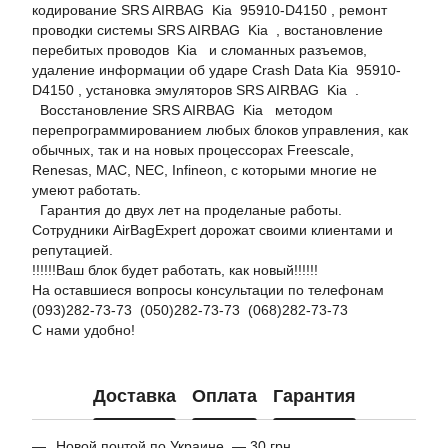
кодирование SRS AIRBAG Kia 95910-D4150 , ремонт
проводки системы SRS AIRBAG Kia , востановление
перебитых проводов Kia и сломанных разъемов,
удаление информации об ударе Crash Data Kia 95910-
D4150 , установка эмуляторов SRS AIRBAG Kia .
Восстановление SRS AIRBAG Kia методом
перепрограммированием любых блоков управления, как
обычных, так и на новых процессорах Freescale,
Renesas, MAC, NEC, Infineon, с которыми многие не
умеют работать.
Гарантия до двух лет на проделаные работы.
Сотрудники AirBagExpert дорожат своими клиентами и
репутацией.
!!!!!!Ваш блок будет работать, как новый!!!!!!
На оставшиеся вопросы консультации по телефонам
(093)282-73-73 (050)282-73-73 (068)282-73-73
С нами удобно!
Доставка
Оплата
Гарантия
Новой почтой по Украине — 30 грн.