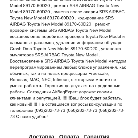
Model 89170-60D20 , ремонт SRS AIRBAG Toyota New
Model 89170-60D20 , очистка после аварии SRS AIRBAG
Toyota New Model 89170-60D20 , кодирование SRS
AIRBAG Toyota New Model 89170-60D20 , ремонт
проводки системы SRS AIRBAG Toyota New Model ,
востановление перебитых проводов Toyota New Model и
сломанных разъемов, удаление информации об ударе
Crash Data Toyota New Model 89170-60D20 , установка
эмуляторов SRS AIRBAG Toyota New Model .
Восстановление SRS AIRBAG Toyota New Model методом
перепрограммированием любых блоков управления, как
обычных, так и на новых процессорах Freescale,
Renesas, MAC, NEC, Infineon, с которыми многие не
умеют работать. Гарантия до двух лет на проделаные
работы. Сотрудники AirBagExpert дорожат своими
клиентами и репутацией. !!!!!!Ваш блок будет работать,
как новый!!!!!! На оставшиеся вопросы консультации по
телефонам (093)282-73-73 (050)282-73-73 (068)282-73-
73 С нами удобно!
Доставка
Оплата
Гарантия