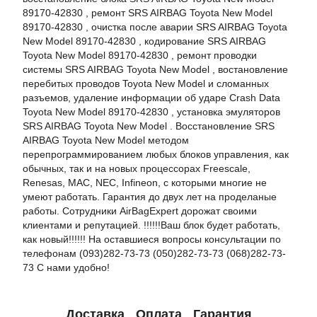
89170-42830 , ремонт SRS AIRBAG Toyota New Model
89170-42830 , очистка после аварии SRS AIRBAG Toyota
New Model 89170-42830 , кодирование SRS AIRBAG
Toyota New Model 89170-42830 , ремонт проводки
системы SRS AIRBAG Toyota New Model , востановление
перебитых проводов Toyota New Model и сломанных
разъемов, удаление информации об ударе Crash Data
Toyota New Model 89170-42830 , установка эмуляторов
SRS AIRBAG Toyota New Model . Восстановление SRS
AIRBAG Toyota New Model методом
перепрограммированием любых блоков управления, как
обычных, так и на новых процессорах Freescale,
Renesas, MAC, NEC, Infineon, с которыми многие не
умеют работать. Гарантия до двух лет на проделаные
работы. Сотрудники AirBagExpert дорожат своими
клиентами и репутацией. !!!!!!Ваш блок будет работать,
как новый!!!!!! На оставшиеся вопросы консультации по
телефонам (093)282-73-73 (050)282-73-73 (068)282-73-
73 С нами удобно!
Доставка
Оплата
Гарантия