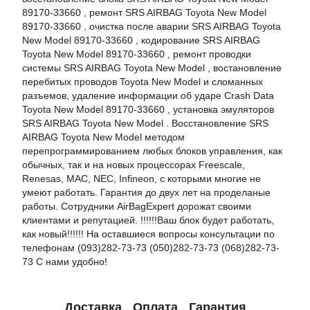
89170-33660 , ремонт SRS AIRBAG Toyota New Model
89170-33660 , очистка после аварии SRS AIRBAG Toyota
New Model 89170-33660 , кодирование SRS AIRBAG
Toyota New Model 89170-33660 , ремонт проводки
системы SRS AIRBAG Toyota New Model , востановление
перебитых проводов Toyota New Model и сломанных
разъемов, удаление информации об ударе Crash Data
Toyota New Model 89170-33660 , установка эмуляторов
SRS AIRBAG Toyota New Model . Восстановление SRS
AIRBAG Toyota New Model методом
перепрограммированием любых блоков управления, как
обычных, так и на новых процессорах Freescale,
Renesas, MAC, NEC, Infineon, с которыми многие не
умеют работать. Гарантия до двух лет на проделаные
работы. Сотрудники AirBagExpert дорожат своими
клиентами и репутацией. !!!!!!Ваш блок будет работать,
как новый!!!!!! На оставшиеся вопросы консультации по
телефонам (093)282-73-73 (050)282-73-73 (068)282-73-
73 С нами удобно!
Доставка
Оплата
Гарантия