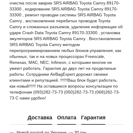
очистка после аварии SRS AIRBAG Toyota Camry 89170-
33300 , кодирование SRS AIRBAG Toyota Camry 89170-
33300 , ремонт проводки системы SRS AIRBAG Toyota
Camry , востановление перебитых проводов Toyota
Camry и сломанных разъемов, удаление информации об
ударе Crash Data Toyota Camry 89170-33300 , установка
эмуляторов SRS AIRBAG Toyota Camry . Восстановление
SRS AIRBAG Toyota Camry методом
перепрограммированием любых блоков управления, как
обычных, так и на новых процессорах Freescale,
Renesas, MAC, NEC, Infineon, с которыми многие не
умеют работать. Гарантия до двух лет на проделаные
работы. Сотрудники AirBagExpert дорожат своими
клиентами и репутацией. !!!!!!Ваш блок будет работать,
как новый!!!!!! На оставшиеся вопросы консультации по
телефонам (093)282-73-73 (050)282-73-73 (068)282-73-
73 С нами удобно!
Доставка
Оплата
Гарантия
Новой почтой по Украине — 30 грн.