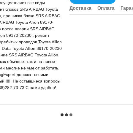
существляет все виды
Доставка
Оплата
Гара
онт блоков SRS AIRBAG Toyota
ия, прошивка блока SRS AIRBAG
AIRBAG Toyota Allion 89170-
ка после аварии SRS AIRBAG
lion 89170-20230 , ремонт
ребитых проводов Toyota Allion
ata Toyota Allion 89170-20230
ение SRS AIRBAG Toyota Allion
ак обычных, так и на новых
ыми многие не умеют работать.
agExpert дорожат своими
вый!!!!!! На оставшиеся вопросы
68)282-73-73 С нами удобно!