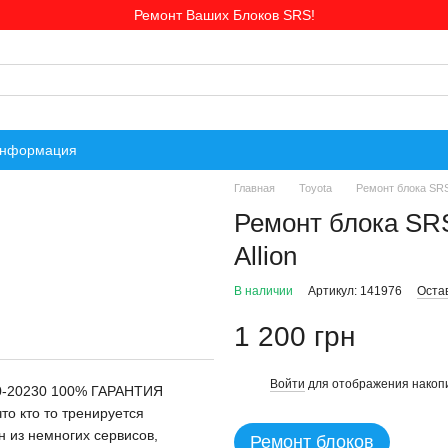
Ремонт Ваших Блоков SRS!
информация
Главная
Toyota
Ремонт блока SRS
Ремонт блока SR
Allion
В наличии
Артикул: 141976
Оста
1 200 грн
Войти
для отображения накопи
%
70-20230 100% ГАРАНТИЯ
о кто то тренируется
н из немногих сервисов,
Ремонт блоков