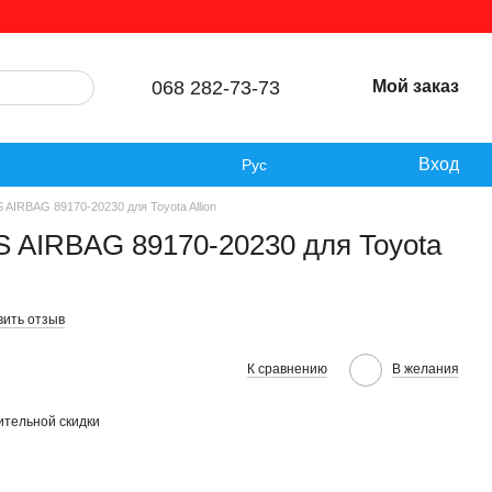
068 282-73-73
Мой заказ
Вход
Рус
 AIRBAG 89170-20230 для Toyota Allion
S AIRBAG 89170-20230 для Toyota
вить отзыв
К сравнению
В желания
тельной скидки