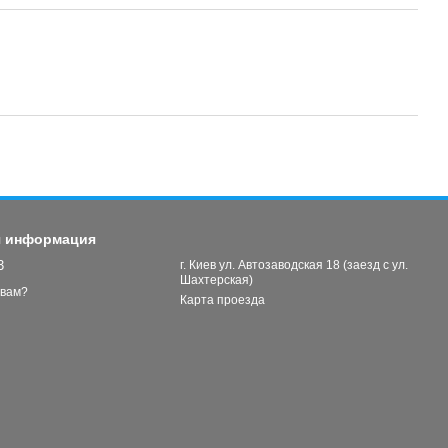
я информация
3
г. Киев ул. Автозаводская 18 (заезд с ул.
Шахтерская)
 вам?
Карта проезда