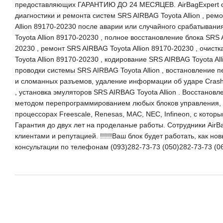
предоставляющих ГАРАНТИЮ ДО 24 МЕСЯЦЕВ. AirBagExpert о
диагностики и ремонта систем SRS AIRBAG Toyota Allion , рем
Allion 89170-20230 после аварии или случайного срабатыван
Toyota Allion 89170-20230 , полное восстановление блока SRS 
20230 , ремонт SRS AIRBAG Toyota Allion 89170-20230 , очист
Toyota Allion 89170-20230 , кодирование SRS AIRBAG Toyota Al
проводки системы SRS AIRBAG Toyota Allion , востановление пе
и сломанных разъемов, удаление информации об ударе Crash D
, установка эмуляторов SRS AIRBAG Toyota Allion . Восстановл
методом перепрограммированием любых блоков управления, к
процессорах Freescale, Renesas, MAC, NEC, Infineon, с котор
Гарантия до двух лет на проделаные работы. Сотрудники AirB
клиентами и репутацией. !!!!!!Ваш блок будет работать, как но
консультации по телефонам (093)282-73-73 (050)282-73-73 (0