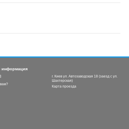
я информация
3
г. Киев ул. Автозаводская 18 (заезд с ул.
Шахтерская)
 вам?
Карта проезда