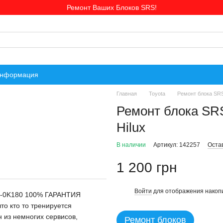
Ремонт Ваших Блоков SRS!
информация
Главная
Toyota
Ремонт блока SRS
Ремонт блока SR
Hilux
В наличии
Артикул: 142257
Оста
1 200 грн
Войти
для отображения накопи
%
70-0K180 100% ГАРАНТИЯ
о кто то тренируется
н из немногих сервисов,
Ремонт блоков