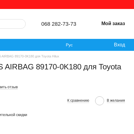
068 282-73-73
Мой заказ
Вход
Рус
 AIRBAG 89170-0K180 для Toyota Hilux
S AIRBAG 89170-0K180 для Toyota
вить отзыв
К сравнению
В желания
тельной скидки