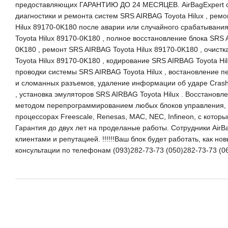
предоставляющих ГАРАНТИЮ ДО 24 МЕСЯЦЕВ. AirBagExpert о
диагностики и ремонта систем SRS AIRBAG Toyota Hilux , рем
Hilux 89170-0K180 после аварии или случайного срабатывани
Toyota Hilux 89170-0K180 , полное восстановление блока SRS 
0K180 , ремонт SRS AIRBAG Toyota Hilux 89170-0K180 , очист
Toyota Hilux 89170-0K180 , кодирование SRS AIRBAG Toyota Hi
проводки системы SRS AIRBAG Toyota Hilux , востановление пе
и сломанных разъемов, удаление информации об ударе Crash 
, установка эмуляторов SRS AIRBAG Toyota Hilux . Восстановл
методом перепрограммированием любых блоков управления, к
процессорах Freescale, Renesas, MAC, NEC, Infineon, с котор
Гарантия до двух лет на проделаные работы. Сотрудники AirB
клиентами и репутацией. !!!!!!Ваш блок будет работать, как но
консультации по телефонам (093)282-73-73 (050)282-73-73 (0