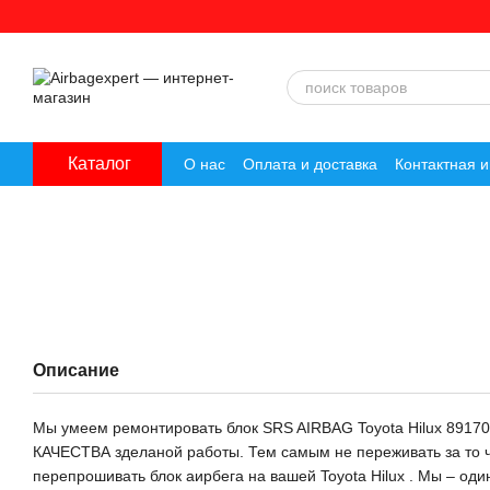
Перейти к основному контенту
Каталог
О нас
Оплата и доставка
Контактная 
Описание
Мы умеем ремонтировать блок SRS AIRBAG Toyota Hilux 891
КАЧЕСТВА зделаной работы. Тем самым не переживать за то чт
перепрошивать блок аирбега на вашей Toyota Hilux . Мы – оди