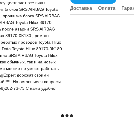
существляет все виды
Доставка
Оплата
Гара
онт блоков SRS AIRBAG Toyota
я, прошивка блока SRS AIRBAG
AIRBAG Toyota Hilux 89170-
ка после аварии SRS AIRBAG
lux 89170-0K180 , ремонт
ребитых проводов Toyota Hilux
Data Toyota Hilux 89170-0K180
ение SRS AIRBAG Toyota Hilux
ак обычных, так и на новых
ыми многие не умеют работать.
agExpert дорожат своими
вый!!!!!! На оставшиеся вопросы
68)282-73-73 С нами удобно!