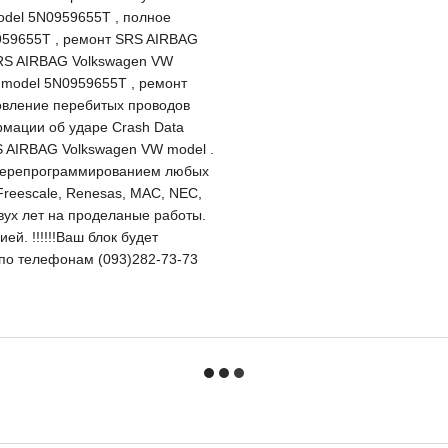
del 5N0959655T , полное
959655T , ремонт SRS AIRBAG
SRS AIRBAG Volkswagen VW
 model 5N0959655T , ремонт
овление перебитых проводов
мации об ударе Crash Data
S AIRBAG Volkswagen VW model .
перепрограммированием любых
Freescale, Renesas, MAC, NEC,
двух лет на проделаные работы.
й. !!!!!!Ваш блок будет
и по телефонам (093)282-73-73