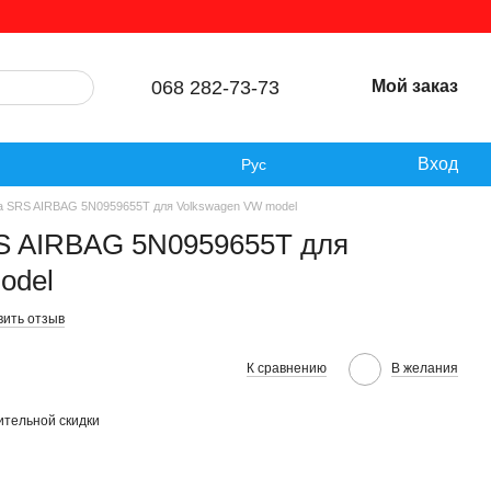
068 282-73-73
Мой заказ
Вход
Рус
а SRS AIRBAG 5N0959655T для Volkswagen VW model
S AIRBAG 5N0959655T для
odel
вить отзыв
К сравнению
В желания
тельной скидки