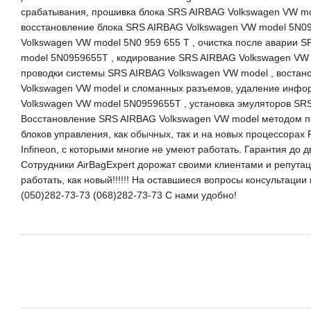
срабатывания, прошивка блока SRS AIRBAG Volkswagen VW mo
восстановление блока SRS AIRBAG Volkswagen VW model 5N0
Volkswagen VW model 5N0 959 655 T , очистка после аварии 
model 5N0959655T , кодирование SRS AIRBAG Volkswagen VW
проводки системы SRS AIRBAG Volkswagen VW model , востан
Volkswagen VW model и сломанных разъемов, удаление инфор
Volkswagen VW model 5N0959655T , установка эмуляторов SR
Восстановление SRS AIRBAG Volkswagen VW model методом 
блоков управления, как обычных, так и на новых процессорах 
Infineon, с которыми многие не умеют работать. Гарантия до 
Сотрудники AirBagExpert дорожат своими клиентами и репутацие
работать, как новый!!!!!! На оставшиеся вопросы консультаци
(050)282-73-73 (068)282-73-73 С нами удобно!