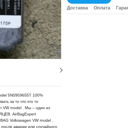
Доставка
Оплата
Гара
odel 5N0959655T 100%
ть за то что кто то
n VW model . Мы – один из
ЦЕВ. AirBagExpert
RBAG Volkswagen VW model ,
после аварии или случайного