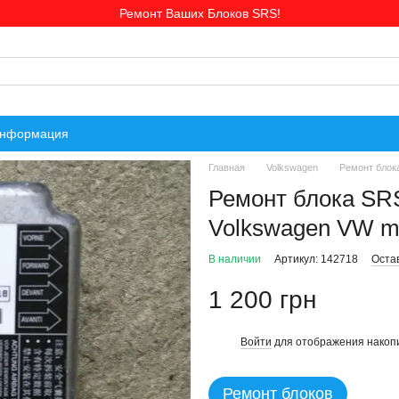
Ремонт Ваших Блоков SRS!
информация
Главная
Volkswagen
Ремонт блок
Ремонт блока SR
Volkswagen VW m
В наличии
Артикул: 142718
Оста
1 200 грн
Войти
для отображения накопи
%
Ремонт блоков