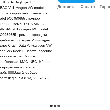
ЦЕВ. AirBagExpert
Доставка
Оплата
Гара
RBAG Volkswagen VW model ,
осле аварии или случайного
del 5C0959655 , полное
959655 , ремонт SRS AIRBAG
 AIRBAG Volkswagen VW model
C0959655 , ремонт проводки
еребитых проводов Volkswagen
даре Crash Data Volkswagen VW
gen VW model . Восстановление
ванием любых блоков
e, Renesas, MAC, NEC, Infineon,
на проделаные работы.
й. !!!!!!Ваш блок будет
и по телефонам (093)282-73-73