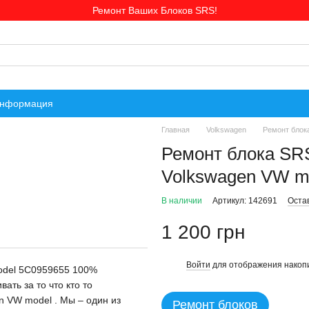
Ремонт Ваших Блоков SRS!
информация
Главная
Volkswagen
Ремонт блок
Ремонт блока SR
Volkswagen VW m
В наличии
Артикул: 142691
Оста
1 200 грн
Войти
для отображения накопи
%
odel 5C0959655 100%
ть за то что кто то
n VW model . Мы – один из
Ремонт блоков