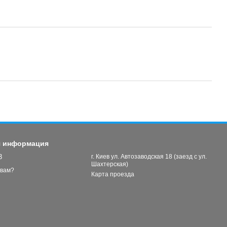
я информация
3
г. Киев ул. Автозаводская 18 (заезд с ул.
Шахтерская)
 вам?
Карта проезда