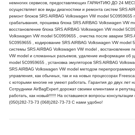
немногих сервисов, предоставляющих ГАРАНТИЮ ДО 24 МЕСЯ
осуществляет все виды диагностики и ремонта систем SRS AI
ремонт блоков SRS AIRBAG Volkswagen VW model 5C0959655 п
срабатывания, прошивка блока SRS AIRBAG Volkswagen VW mo
восстановление блока SRS AIRBAG Volkswagen VW model 5C0
Volkswagen VW model 5C0959655 , очистка после аварии SRS
5C0959655 , кодирование SRS AIRBAG Volkswagen VW model 5
системы SRS AIRBAG Volkswagen VW model , востановление п
VW model и сломанных разъемов, удаление информации об у
model 5C0959655 , установка эмуляторов SRS AIRBAG Volkswa
SRS AIRBAG Volkswagen VW model методом перепрограммиро
управления, как обычных, так и на новых процессорах Freescal
с которыми многие не умеют работать. Гарантия до двух лет 
Сотрудники AirBagExpert дорожат своими клиентами и репутацие
работать, как новый!!!!!! На оставшиеся вопросы консультаци
(050)282-73-73 (068)282-73-73 С нами удобно!