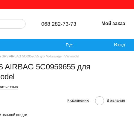
068 282-73-73
Мой заказ
Вход
Рус
а SRS AIRBAG 5C0959655 для Volkswagen VW model
S AIRBAG 5C0959655 для
odel
вить отзыв
К сравнению
В желания
тельной скидки