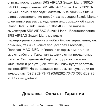
очистка после аварии SRS AIRBAG Suzuki Liana 38910-
54G30 , кодирование SRS AIRBAG Suzuki Liana 38910-
54G30 , ремонт проводки системы SRS AIRBAG Suzuki
Liana , востановление перебитых проводов Suzuki Liana и
сломанных разъемов, удаление информации об ударе
Crash Data Suzuki Liana 38910-54G30 , установка
эмуляторов SRS AIRBAG Suzuki Liana . Восстановление
SRS AIRBAG Suzuki Liana методом
перепрограммированием любых блоков управления, как
обычных, так и на новых процессорах Freescale,
Renesas, MAC, NEC, Infineon, с которыми многие не
умеют работать. Гарантия до двух лет на проделаные
работы. Сотрудники AirBagExpert дорожат своими
клиентами и репутацией. !!!!!!Ваш блок будет работать,
как новый!!!!!! На оставшиеся вопросы консультации по
телефонам (093)282-73-73 (050)282-73-73 (068)282-73-
73 С нами удобно!
Доставка
Оплата
Гарантия
Новой почтой по Украине — 30 грн.