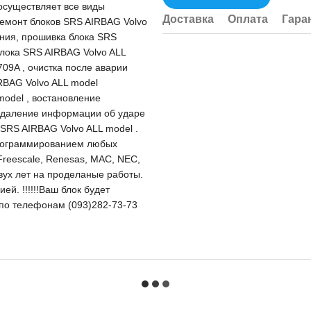
существляет все виды
Доставка
Оплата
Гара
ремонт блоков SRS AIRBAG Volvo
ния, прошивка блока SRS
блока SRS AIRBAG Volvo ALL
09A , очистка после аварии
RBAG Volvo ALL model
model , востановление
 удаление информации об ударе
 SRS AIRBAG Volvo ALL model .
программированием любых
Freescale, Renesas, MAC, NEC,
двух лет на проделаные работы.
й. !!!!!!Ваш блок будет
и по телефонам (093)282-73-73