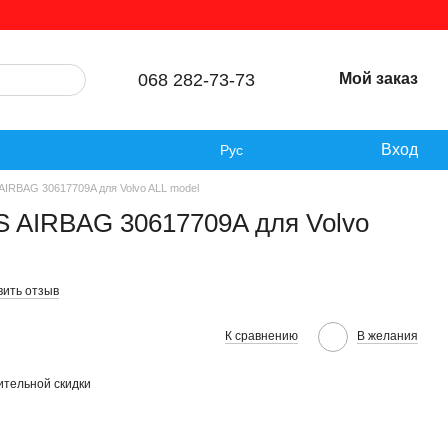
068 282-73-73
Мой заказ
Вход
Рус
AIRBAG 30617709A для Volvo ALL model
S AIRBAG 30617709A для Volvo
вить отзыв
К сравнению
В желания
тельной скидки