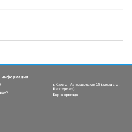
я информация
3
г. Киев ул. Автозаводская 18 (заезд с ул.
Шахтерская)
 вам?
Карта проезда