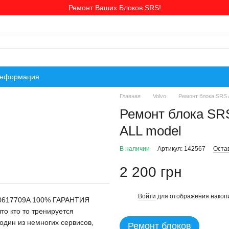
Ремонт Ваших Блоков SRS!
информация
Главная
Volvo
Ремонт блока SRS 
Ремонт блока SR
ALL model
В наличии
Артикул: 142567
Оста
2 200 грн
Войти
для отображения накопи
%
 30617709A 100% ГАРАНТИЯ
о кто то тренируется
один из немногих сервисов,
Ремонт блоков