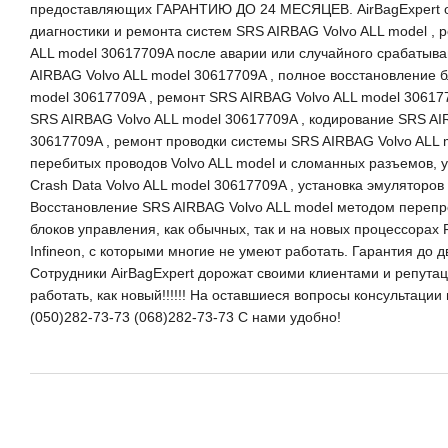
предоставляющих ГАРАНТИЮ ДО 24 МЕСЯЦЕВ. AirBagExpert о
диагностики и ремонта систем SRS AIRBAG Volvo ALL model , 
ALL model 30617709A после аварии или случайного срабатыва
AIRBAG Volvo ALL model 30617709A , полное восстановление 
model 30617709A , ремонт SRS AIRBAG Volvo ALL model 306177
SRS AIRBAG Volvo ALL model 30617709A , кодирование SRS AI
30617709A , ремонт проводки системы SRS AIRBAG Volvo ALL 
перебитых проводов Volvo ALL model и сломанных разъемов,
Crash Data Volvo ALL model 30617709A , установка эмуляторов
Восстановление SRS AIRBAG Volvo ALL model методом пере
блоков управления, как обычных, так и на новых процессорах 
Infineon, с которыми многие не умеют работать. Гарантия до 
Сотрудники AirBagExpert дорожат своими клиентами и репутацие
работать, как новый!!!!!! На оставшиеся вопросы консультаци
(050)282-73-73 (068)282-73-73 С нами удобно!