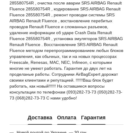
285580754R , очистка после аварии SRS AIRBAG Renault
Fluence 285580754R , кодирование SRS AIRBAG Renault
Fluence 285580754R , ремонт проводки системы SRS
AIRBAG Renault Fluence , востановление перебитых
проводов Renault Fluence и сломанных разъемов,
удаление информации об ударе Crash Data Renault
Fluence 285580754R , установка эмуляторов SRS AIRBAG
Renault Fluence . Восстановление SRS AIRBAG Renault
Fluence методом перепрограммированием любых блоков
управления, как обычных, так и на новых процессорах
Freescale, Renesas, MAC, NEC, Infineon, с которыми
многие не умеют работать. Гарантия до двух лет на
проделаные работы. Сотрудники AirBagExpert дорожат
своими клиентами и репутацией. !!!!!!Ваш блок будет
работать, как новый!!!!!! На оставшиеся вопросы
консультации по телефонам (093)282-73-73 (050)282-73-
73 (068)282-73-73 С нами удобно!
Доставка
Оплата
Гарантия
Новой почтой по Украине — 30 грн.