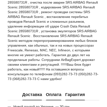
285580731R , очистка после аварии SRS AIRBAG Renault
Scenic 285580731R , кодирование SRS AIRBAG Renault
Scenic 285580731R , ремонт проводки системы SRS
AIRBAG Renault Scenic , востановление перебитых
проводов Renault Scenic и сломанных разъемов,
удаление информации об ударе Crash Data Renault
Scenic 285580731R , установка эмуляторов SRS AIRBAG
Renault Scenic . Восстановление SRS AIRBAG Renault
Scenic методом перепрограммированием любых блоков
управления, как обычных, так и на новых процессорах
Freescale, Renesas, MAC, NEC, Infineon, с которыми
многие не умеют работать. Гарантия до двух лет на
проделаные работы. Сотрудники AirBagExpert дорожат
своими клиентами и репутацией. !!!!!!Ваш блок будет
работать, как новый!!!!!! На оставшиеся вопросы
консультации по телефонам (093)282-73-73 (050)282-73-
73 (068)282-73-73 С нами удобно!
Доставка
Оплата
Гарантия
Новой почтой по Украине — 30 грн.