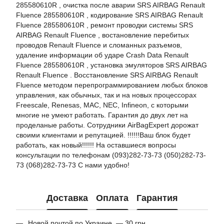
285580610R , очистка после аварии SRS AIRBAG Renault
Fluence 285580610R , кодирование SRS AIRBAG Renault
Fluence 285580610R , ремонт проводки системы SRS
AIRBAG Renault Fluence , востановление перебитых
проводов Renault Fluence и сломанных разъемов,
удаление информации об ударе Crash Data Renault
Fluence 285580610R , установка эмуляторов SRS AIRBAG
Renault Fluence . Восстановление SRS AIRBAG Renault
Fluence методом перепрограммированием любых блоков
управления, как обычных, так и на новых процессорах
Freescale, Renesas, MAC, NEC, Infineon, с которыми
многие не умеют работать. Гарантия до двух лет на
проделаные работы. Сотрудники AirBagExpert дорожат
своими клиентами и репутацией. !!!!!!Ваш блок будет
работать, как новый!!!!!! На оставшиеся вопросы
консультации по телефонам (093)282-73-73 (050)282-73-
73 (068)282-73-73 С нами удобно!
Доставка
Оплата
Гарантия
Новой почтой по Украине — 30 грн.