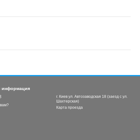
я информация
3
г. Киев ул. Автозаводская 18 (заезд с ул.
Шахтерская)
 вам?
Карта проезда