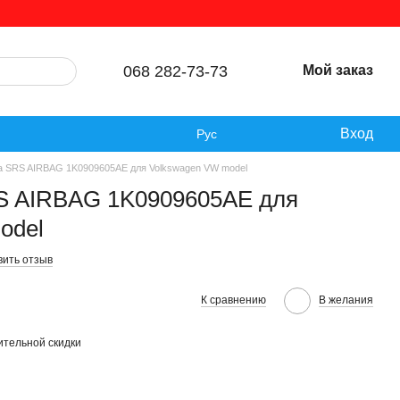
068 282-73-73
Мой заказ
Вход
Рус
а SRS AIRBAG 1K0909605AE для Volkswagen VW model
S AIRBAG 1K0909605AE для
odel
вить отзыв
К сравнению
В желания
тельной скидки