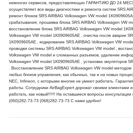
немногих сервисов, предоставляющих ГАРАНТИЮ ДО 24 МЕСЯ
осуществляет все виды диагностики и ремонта систем SRS AI
ремонт блоков SRS AIRBAG Volkswagen VW model 1K0909605AE
срабатывания, прошивка блока SRS AIRBAG Volkswagen VW mo
восстановление блока SRS AIRBAG Volkswagen VW model 1K0
Volkswagen VW model 1K0909605AE , очистка после аварии S
1K0909605AE , кодирование SRS AIRBAG Volkswagen VW mode
проводки системы SRS AIRBAG Volkswagen VW model , востан
Volkswagen VW model и сломанных разъемов, удаление инфор
Volkswagen VW model 1K0909605AE , установка эмуляторов S
. Восстановление SRS AIRBAG Volkswagen VW model методо
любых блоков управления, как обычных, так и на новых проце
NEC, Infineon, с которыми многие не умеют работать. Гаранти
работы. Сотрудники AirBagExpert дорожат своими клиентами и р
работать, как новый!!!!!! На оставшиеся вопросы консультаци
(050)282-73-73 (068)282-73-73 С нами удобно!