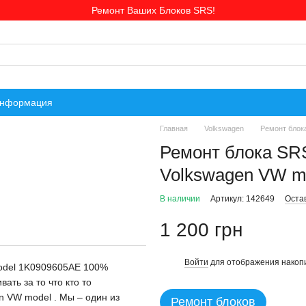
Ремонт Ваших Блоков SRS!
информация
Главная
Volkswagen
Ремонт блок
Ремонт блока SR
Volkswagen VW m
В наличии
Артикул: 142649
Оста
1 200 грн
Войти
для отображения накопи
%
odel 1K0909605AE 100%
ть за то что кто то
n VW model . Мы – один из
Ремонт блоков