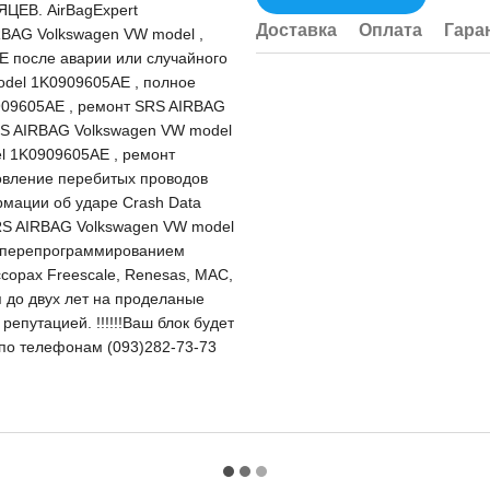
ЦЕВ. AirBagExpert
Доставка
Оплата
Гара
RBAG Volkswagen VW model ,
 после аварии или случайного
del 1K0909605AE , полное
909605AE , ремонт SRS AIRBAG
RS AIRBAG Volkswagen VW model
l 1K0909605AE , ремонт
овление перебитых проводов
мации об ударе Crash Data
RS AIRBAG Volkswagen VW model
м перепрограммированием
ссорах Freescale, Renesas, MAC,
я до двух лет на проделаные
епутацией. !!!!!!Ваш блок будет
и по телефонам (093)282-73-73