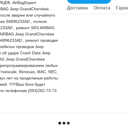
ЦЕВ. AirBagExpert
Доставка
Оплата
Гара
RBAG Jeep GrandCherokee ,
осле аварии или случайного
ee 04896233AD , полное
6233AD , ремонт SRS AIRBAG
 AIRBAG Jeep GrandCherokee
04896233AD , ремонт проводки
ребитых проводов Jeep
об ударе Crash Data Jeep
AG Jeep GrandCherokee .
перепрограммированием любых
Freescale, Renesas, MAC, NEC,
двух лет на проделаные работы.
й. !!!!!!Ваш блок будет
и по телефонам (093)282-73-73