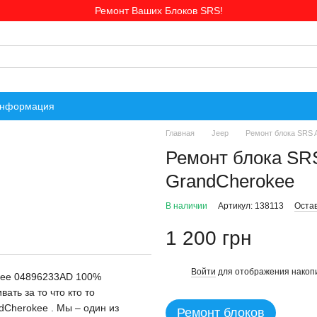
Ремонт Ваших Блоков SRS!
информация
Главная
Jeep
Ремонт блока SRS 
Ремонт блока SR
GrandCherokee
В наличии
Артикул: 138113
Оста
1 200 грн
Войти
для отображения накопи
%
kee 04896233AD 100%
ть за то что кто то
dCherokee . Мы – один из
Ремонт блоков