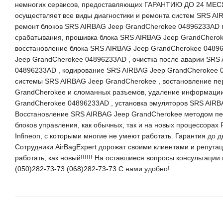
немногих сервисов, предоставляющих ГАРАНТИЮ ДО 24 МЕСЯ
осуществляет все виды диагностики и ремонта систем SRS AI
ремонт блоков SRS AIRBAG Jeep GrandCherokee 04896233AD п
срабатывания, прошивка блока SRS AIRBAG Jeep GrandCherok
восстановление блока SRS AIRBAG Jeep GrandCherokee 0489
Jeep GrandCherokee 04896233AD , очистка после аварии SRS
04896233AD , кодирование SRS AIRBAG Jeep GrandCherokee 
системы SRS AIRBAG Jeep GrandCherokee , востановление пе
GrandCherokee и сломанных разъемов, удаление информации 
GrandCherokee 04896233AD , установка эмуляторов SRS AIRB
Восстановление SRS AIRBAG Jeep GrandCherokee методом 
блоков управления, как обычных, так и на новых процессорах 
Infineon, с которыми многие не умеют работать. Гарантия до 
Сотрудники AirBagExpert дорожат своими клиентами и репутацие
работать, как новый!!!!!! На оставшиеся вопросы консультаци
(050)282-73-73 (068)282-73-73 С нами удобно!