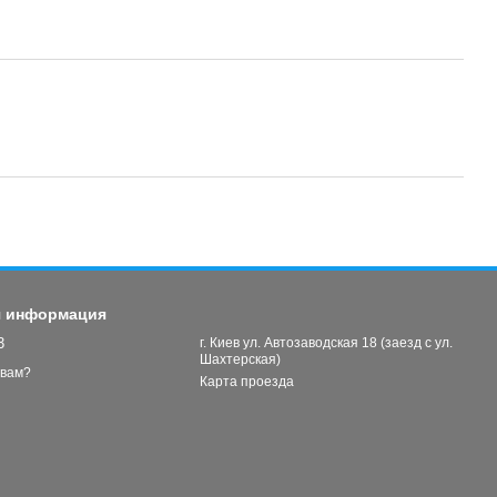
я информация
3
г. Киев ул. Автозаводская 18 (заезд с ул.
Шахтерская)
 вам?
Карта проезда