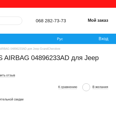
068 282-73-73
Мой заказ
Вход
Рус
AIRBAG 04896233AD для Jeep GrandCherokee
S AIRBAG 04896233AD для Jeep
вить отзыв
К сравнению
В желания
тельной скидки